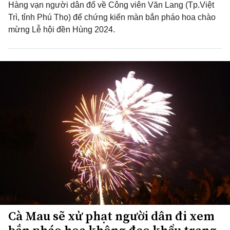
Hàng vạn người dân đổ về Công viên Văn Lang (Tp.Việt
Trì, tỉnh Phú Thọ) để chứng kiến màn bắn pháo hoa chào
mừng Lễ hội đền Hùng 2024.
Cà Mau sẽ xử phạt người dân đi xem