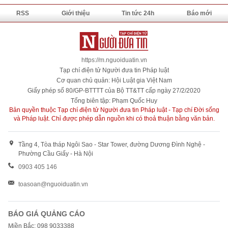
Màn pháo hoa tuyệt đẹp ở Hà Nam
Thứ 6, 04/10/2013 | 08:17
Để được xem màn bắn pháo hoa kéo dài 10 phút, hàng
nghìn người dân tỉnh Hà Nam đã tấp nập kéo đến sân vận
động TP Phủ Lý khiến các ngả đường đông nghịt người.
Xem thêm...