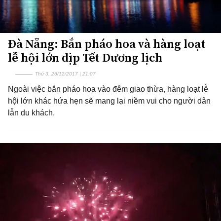
Đà Nẵng: Bắn pháo hoa và hàng loạt
lễ hội lớn dịp Tết Dương lịch
Thứ 3, 26/12/2017 | 21:07
Ngoài việc bắn pháo hoa vào đêm giao thừa, hàng loạt lễ
hội lớn khác hứa hẹn sẽ mang lại niềm vui cho người dân
lẫn du khách.