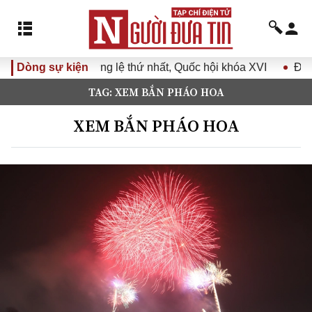
g lệ thứ nhất, Quốc hội khóa XVI
Dòng sự kiện
Đưa Nghị quyết Đại hội
TAG: XEM BẮN PHÁO HOA
XEM BẮN PHÁO HOA