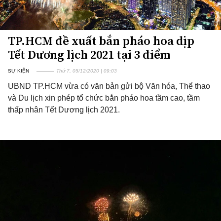
TP.HCM đề xuất bắn pháo hoa dịp
Tết Dương lịch 2021 tại 3 điểm
SỰ KIỆN
Thứ 7, 05/12/2020 | 09:03
UBND TP.HCM vừa có văn bản gửi bộ Văn hóa, Thể thao
và Du lịch xin phép tổ chức bắn pháo hoa tầm cao, tầm
thấp nhân Tết Dương lịch 2021.