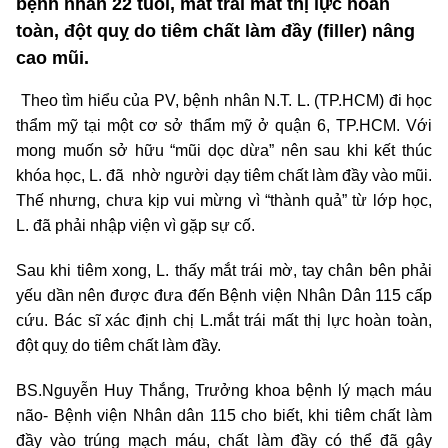
bệnh nhân 22 tuổi, mắt trái mất thị lực hoàn
toàn, đột quỵ do tiêm chất làm đầy (filler) nâng
cao mũi.
Theo tìm hiểu của PV, bệnh nhân N.T. L. (TP.HCM) đi học
thẩm mỹ tại một cơ sở thẩm mỹ ở quận 6, TP.HCM. Với
mong muốn sở hữu “mũi dọc dừa” nên sau khi kết thúc
khóa học, L. đã nhờ người dạy tiêm chất làm đầy vào mũi.
Thế nhưng, chưa kịp vui mừng vì “thành quả” từ lớp học,
L. đã phải nhập viện vì gặp sự cố.
Sau khi tiêm xong, L. thấy mắt trái mờ, tay chân bên phải
yếu dần nên được đưa đến Bệnh viện Nhân Dân 115 cấp
cứu. Bác sĩ xác định chị L.mắt trái mất thị lực hoàn toàn,
đột quỵ do tiêm chất làm đầy.
BS.Nguyễn Huy Thắng, Trưởng khoa bệnh lý mạch máu
não- Bệnh viện Nhân dân 115 cho biết, khi tiêm chất làm
đầy vào trúng mạch máu, chất làm đầy có thể đã gây