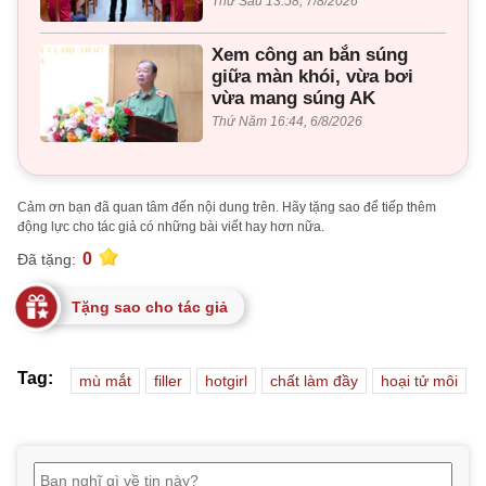
Thứ Sáu 13:58, 7/8/2026
Xem công an bắn súng
giữa màn khói, vừa bơi
vừa mang súng AK
Thứ Năm 16:44, 6/8/2026
Cảm ơn bạn đã quan tâm đến nội dung trên. Hãy tặng sao để tiếp thêm
động lực cho tác giả có những bài viết hay hơn nữa.
0
Đã tặng:
Tặng sao cho tác giả
Tag:
mù mắt
filler
hotgirl
chất làm đầy
hoại tử môi