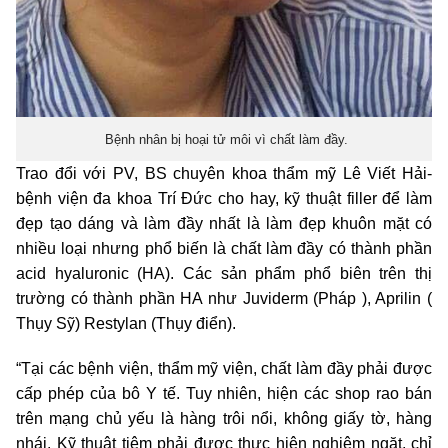
Bệnh nhân bị hoại tử môi vì chất làm đầy.
Trao đổi với PV, BS chuyên khoa thẩm mỹ Lê Viết Hải-
bệnh viện đa khoa Trí Đức cho hay, kỹ thuật filler để làm
đẹp tạo dáng và làm đầy nhất là làm đẹp khuôn mặt có
nhiều loại nhưng phổ biến là chất làm đầy có thành phần
acid hyaluronic (HA). Các sản phẩm phổ biên trên thị
trường có thành phần HA như Juviderm (Pháp ), Aprilin (
Thụy Sỹ) Restylan (Thụy điển).
“Tại các bệnh viện, thẩm mỹ viện, chất làm đầy phải được
cấp phép của bô Y tế. Tuy nhiên, hiện các shop rao bán
trên mạng chủ yếu là hàng trôi nổi, không giấy tờ, hàng
nhái. Kỹ thuật tiêm phải được thực hiện nghiêm ngặt, chỉ