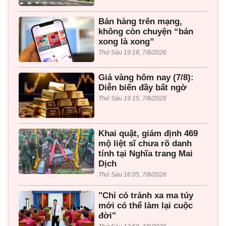
Bán hàng trên mạng,
không còn chuyện “bán
xong là xong”
Thứ Sáu 19:18, 7/8/2026
Giá vàng hôm nay (7/8):
Diễn biến đầy bất ngờ
Thứ Sáu 19:15, 7/8/2026
Khai quật, giám định 469
mộ liệt sĩ chưa rõ danh
tính tại Nghĩa trang Mai
Dịch
Thứ Sáu 16:05, 7/8/2026
"Chỉ có tránh xa ma túy
mới có thể làm lại cuộc
đời"