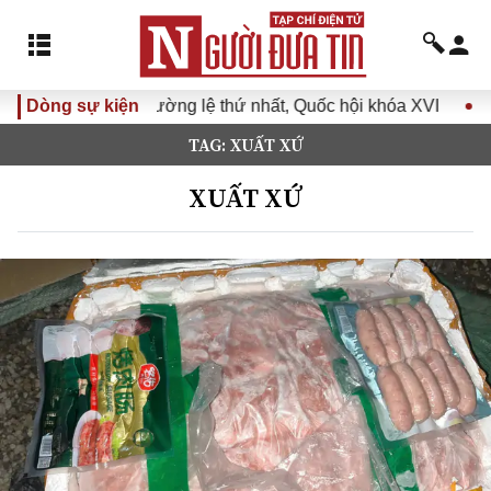
lệ thứ nhất, Quốc hội khóa XVI
Dòng sự kiện
Đưa Nghị quyết Đại hội Đ
TAG: XUẤT XỨ
XUẤT XỨ