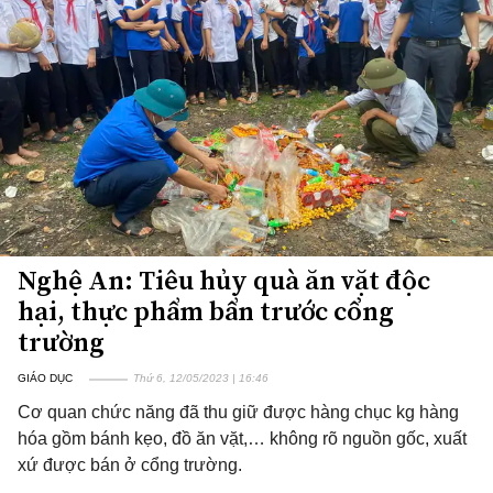
Nghệ An: Tiêu hủy quà ăn vặt độc
hại, thực phẩm bẩn trước cổng
trường
GIÁO DỤC
Thứ 6, 12/05/2023 | 16:46
Cơ quan chức năng đã thu giữ được hàng chục kg hàng
hóa gồm bánh kẹo, đồ ăn vặt,… không rõ nguồn gốc, xuất
xứ được bán ở cổng trường.