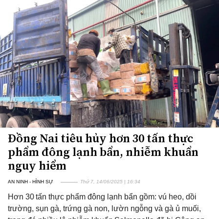
Đồng Nai tiêu hủy hơn 30 tấn thực
phẩm đông lạnh bẩn, nhiễm khuẩn
nguy hiểm
AN NINH - HÌNH SỰ
Thứ 7, 14/06/2025 | 16:34
Hơn 30 tấn thực phẩm đông lạnh bẩn gồm: vú heo, dồi
trường, sụn gà, trứng gà non, lườn ngỗng và gà ủ muối,