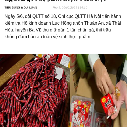
TIÊU DÙNG & DƯ LUẬN
Thứ 5, 05/06/2025 | 16:16
Ngày 5/6, đội QLTT số 18, Chi cục QLTT Hà Nội tiến hành
kiểm tra Hộ kinh doanh Lục Hồng (thôn Thuận An, xã Thái
Hòa, huyện Ba Vì) thu giữ gần 1 tấn chân gà, thịt trâu
không đảm bảo an toàn vệ sinh thực phẩm.