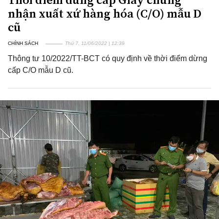
nhận xuất xứ hàng hóa (C/O) mẫu D
cũ
CHÍNH SÁCH
Thứ 7, 11/06/2022 | 12:39
Thông tư 10/2022/TT-BCT có quy định về thời điểm dừng
cấp C/O mẫu D cũ.