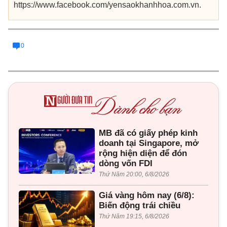
https://www.facebook.com/yensaokhanhhoa.com.vn.
0
MB đã có giấy phép kinh
doanh tại Singapore, mở
rộng hiện diện để đón
dòng vốn FDI
Thứ Năm 20:00, 6/8/2026
Giá vàng hôm nay (6/8):
Biến động trái chiều
Thứ Năm 19:15, 6/8/2026