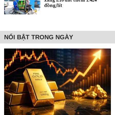
đồng/lít
NỔI BẬT TRONG NGÀY