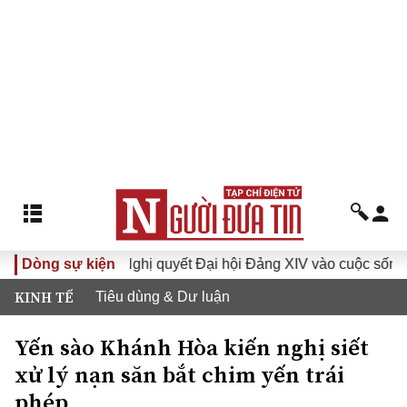
I
Dòng sự kiện
Đưa Nghị quyết Đại hội Đảng XIV vào cuộc sống
Hư
KINH TẾ
Tiêu dùng & Dư luận
Yến sào Khánh Hòa kiến nghị siết
xử lý nạn săn bắt chim yến trái
phép