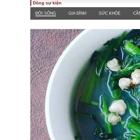
Dòng sự kiện
ĐỜI SỐNG
GIA ĐÌNH
SỨC KHỎE
CẦ
TOÀN CẢNH
PHÁP 
Tiêu điểm
Dòng ch
luật
Chính sách
Góc nhìn 
Sự kiện
Hồ sơ đi
Đối thoại
Tiếng nó
Thế giới
An ninh 
ĐA CHIỀU
INFOC
Quan điểm