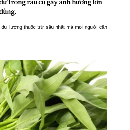
 dư trong rau củ gây ảnh hưởng lớn
 dùng.
ị dư lượng thuốc trừ sâu nhất mà mọi người cần