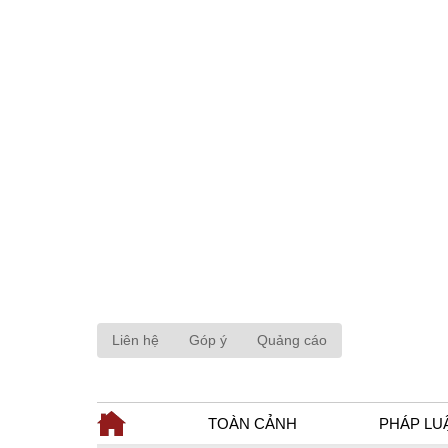
Liên hệ
Góp ý
Quảng cáo
TOÀN CẢNH
PHÁP LU