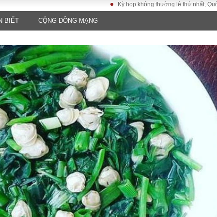
Kỳ họp không thường lệ thứ nhất, Quốc hội khóa
N BIẾT
CỘNG ĐỒNG MẠNG
LUẬT
KINH TẾ
XÃ HỘI
ảy pháp
Bất động sản
Dân sinh
Tài chính - Ngân
Giáo dục
luật gia
hàng
Văn hoá
ều tra
Kinh tế vĩ mô
Môi trườn
i công dân
Hồ sơ doanh
Giao thông
nghiệp
- Hình sự
Xu hướng thị
trường
Tiêu dùng và dư
luận
Công nghệ
US