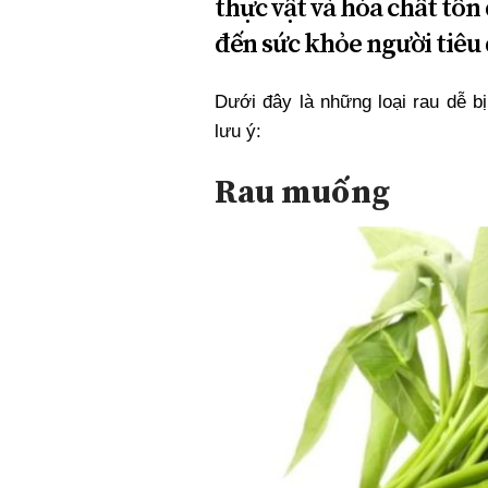
thực vật và hóa chất tồn
đến sức khỏe người tiêu
Dưới đây là những loại rau dễ b
lưu ý:
Rau muống