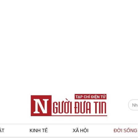
ẬT
KINH TẾ
XÃ HỘI
ĐỜI SỐNG