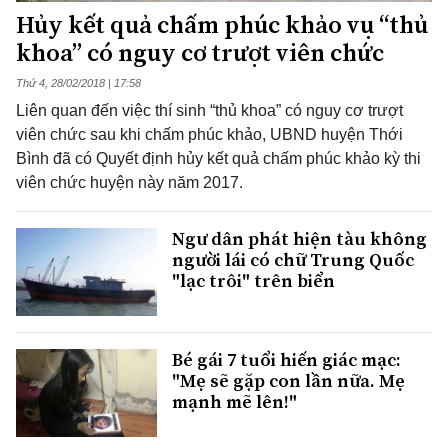
Hủy kết quả chấm phúc khảo vụ “thủ
khoa” có nguy cơ trượt viên chức
Thứ 4, 28/02/2018 | 17:58
Liên quan đến việc thí sinh “thủ khoa” có nguy cơ trượt
viên chức sau khi chấm phúc khảo, UBND huyện Thới
Bình đã có Quyết định hủy kết quả chấm phúc khảo kỳ thi
viên chức huyện này năm 2017.
Ngư dân phát hiện tàu không
người lái có chữ Trung Quốc
"lạc trôi" trên biển
Bé gái 7 tuổi hiến giác mạc:
"Mẹ sẽ gặp con lần nữa. Mẹ
mạnh mẽ lên!"