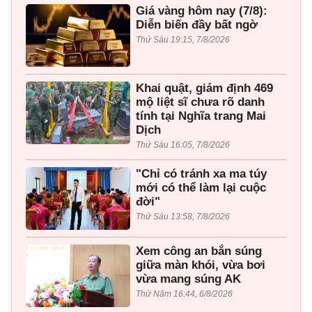
Giá vàng hôm nay (7/8):
Diễn biến đầy bất ngờ
Thứ Sáu 19:15, 7/8/2026
Khai quật, giám định 469
mộ liệt sĩ chưa rõ danh
tính tại Nghĩa trang Mai
Dịch
Thứ Sáu 16:05, 7/8/2026
"Chỉ có tránh xa ma túy
mới có thể làm lại cuộc
đời"
Thứ Sáu 13:58, 7/8/2026
Xem công an bắn súng
giữa màn khói, vừa bơi
vừa mang súng AK
Thứ Năm 16:44, 6/8/2026