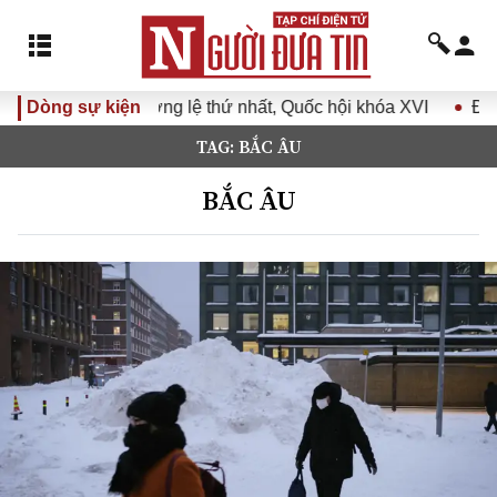
 thứ nhất, Quốc hội khóa XVI
Dòng sự kiện
Đưa Nghị quyết Đại hội Đản
TAG: BẮC ÂU
BẮC ÂU