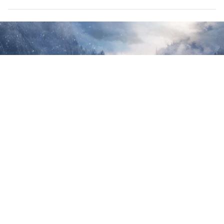
15 "mộ cổ ma" bất thường được tìm
thấy ở khu đất "người trần mắt thịt"
CỘNG ĐỒNG MẠNG
Thứ 2, 25/01/2021 | 19:30
Liệu những suy đoán về hố chôn tập thể các nhà quý tộc