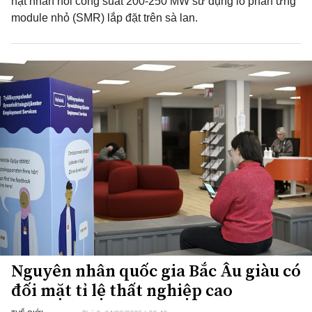
hạt nhân nổi công suất 200-250 MW sử dụng lò phản ứng
module nhỏ (SMR) lắp đặt trên sà lan.
Nguyên nhân quốc gia Bắc Âu giàu có
đối mặt tỉ lệ thất nghiệp cao