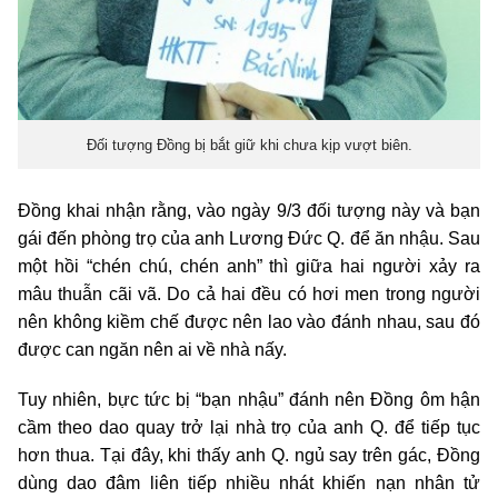
Đối tượng Đồng bị bắt giữ khi chưa kịp vượt biên.
Đồng khai nhận rằng, vào ngày 9/3 đối tượng này và bạn
gái đến phòng trọ của anh Lương Đức Q. để ăn nhậu. Sau
một hồi “chén chú, chén anh” thì giữa hai người xảy ra
mâu thuẫn cãi vã. Do cả hai đều có hơi men trong người
nên không kiềm chế được nên lao vào đánh nhau, sau đó
được can ngăn nên ai về nhà nấy.
Tuy nhiên, bực tức bị “bạn nhậu” đánh nên Đồng ôm hận
cầm theo dao quay trở lại nhà trọ của anh Q. để tiếp tục
hơn thua. Tại đây, khi thấy anh Q. ngủ say trên gác, Đồng
dùng dao đâm liên tiếp nhiều nhát khiến nạn nhân tử