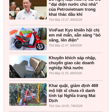
“đại diện nước chủ nhà”
của Petrovietnam trong
khai thác dầu khí
Thứ Bảy 15:27, 8/8/2026
VinFast Kyo khiến hội chị
em mê mẩn, sẵn sàng “bỏ
xăng, lên điện”
Thứ Bảy 11:47, 8/8/2026
Khuyến khích sáp nhập,
chuyển giao các doanh
nghiệp Nhà nước
Thứ Bảy 11:35, 8/8/2026
Khai quật, giám định 469
mộ liệt sĩ chưa rõ danh
tính tại Nghĩa trang Mai
Dịch
Thứ Sáu 16:05, 7/8/2026