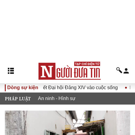
a Nghị quyết Đại hội Đảng XIV vào cuộc sống
Dòng sự kiện
Hướng tới 
PHÁP LUẬT
An ninh - Hình sự