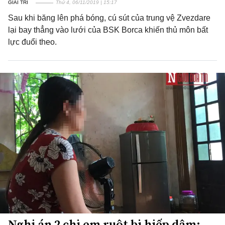
GIẢI TRÍ
Thứ 4, 06/11/2019 | 15:17
Sau khi băng lên phá bóng, cú sút của trung vệ Zvezdare
lại bay thẳng vào lưới của BSK Borca khiến thủ môn bất
lực đuổi theo.
Nghi án 2 chị em ruột bị hiếp dâm: