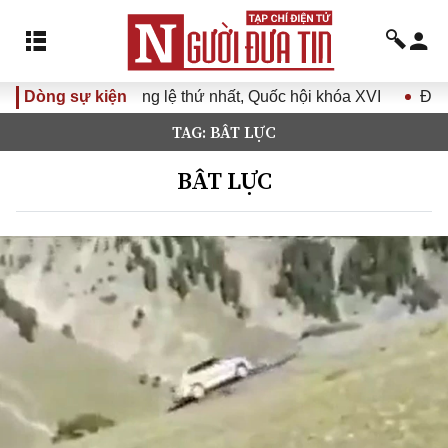
c hội khóa XVI
Dòng sự kiện
Đưa Nghị quyết Đại hội Đảng XIV vào cuộ
TAG: BÂT LỰC
BÂT LỰC