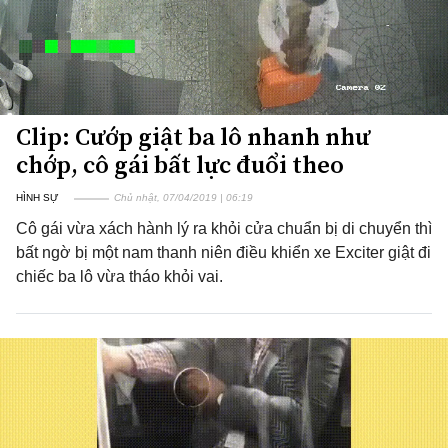
Clip: Cướp giật ba lô nhanh như
chớp, cô gái bất lực đuổi theo
HÌNH SỰ
Chủ nhật, 07/04/2019 | 06:19
Cô gái vừa xách hành lý ra khỏi cửa chuẩn bị di chuyển thì
bất ngờ bị một nam thanh niên điều khiển xe Exciter giật đi
chiếc ba lô vừa tháo khỏi vai.