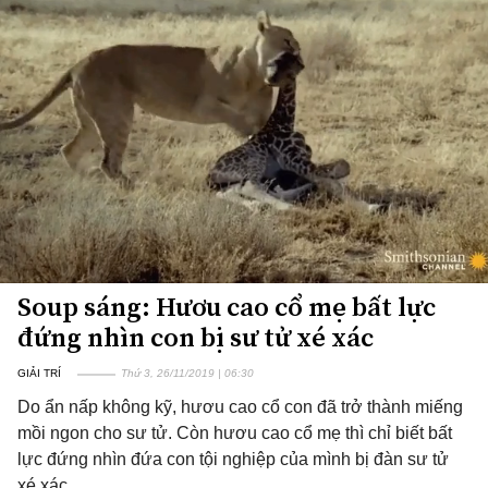
Soup sáng: Hươu cao cổ mẹ bất lực
đứng nhìn con bị sư tử xé xác
GIẢI TRÍ
Thứ 3, 26/11/2019 | 06:30
Do ẩn nấp không kỹ, hươu cao cổ con đã trở thành miếng
mồi ngon cho sư tử. Còn hươu cao cổ mẹ thì chỉ biết bất
lực đứng nhìn đứa con tội nghiệp của mình bị đàn sư tử
xé xác.