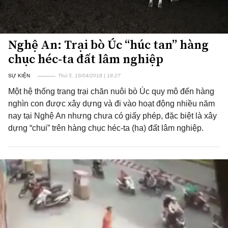
Nghệ An: Trại bò Úc “húc tan” hàng
chục héc-ta đất lâm nghiệp
SỰ KIỆN
Thứ 5, 19/04/2018 | 18:27
Một hệ thống trang trại chăn nuôi bò Úc quy mô đến hàng
nghìn con được xây dựng và đi vào hoạt động nhiều năm
nay tại Nghệ An nhưng chưa có giấy phép, đặc biệt là xây
dựng “chui” trên hàng chục héc-ta (ha) đất lâm nghiệp.