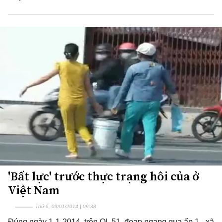
'Bất lực' trước thực trạng hôi của ở
Việt Nam
Thứ 6, 03/01/2014 | 09:38
Đúng ngày 1-1-2014, trên QL 51, đoạn ngang qua ấp 1 - xã