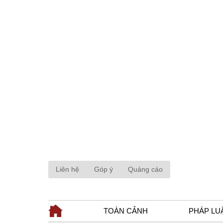
Liên hệ
Góp ý
Quảng cáo
TOÀN CẢNH
PHÁP LU