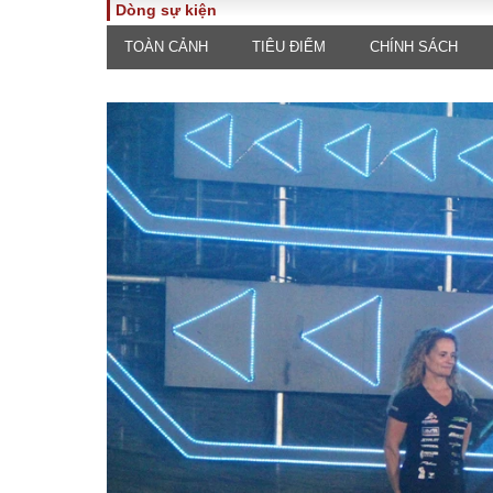
Dòng sự kiện
TOÀN CẢNH
TIÊU ĐIỂM
CHÍNH SÁCH
TOÀN CẢNH
PHÁP 
Tiêu điểm
Dòng ch
luật
Chính sách
Góc nhìn 
Sự kiện
Hồ sơ đi
Đối thoại
Tiếng nó
Thế giới
An ninh 
ĐA CHIỀU
INFOC
Quan điểm