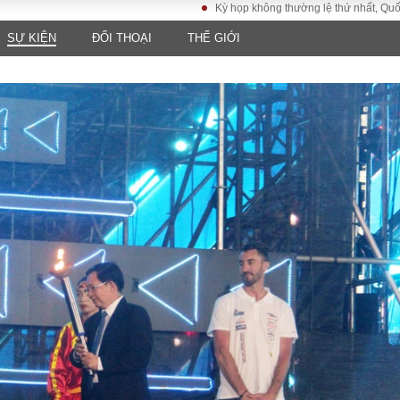
Kỳ họp không thường lệ thứ nhất, Quốc hội khóa XV
SỰ KIỆN
ĐỐI THOẠI
THẾ GIỚI
LUẬT
KINH TẾ
XÃ HỘI
ảy pháp
Bất động sản
Dân sinh
Tài chính - Ngân
Giáo dục
luật gia
hàng
Văn hoá
ều tra
Kinh tế vĩ mô
Môi trườn
i công dân
Hồ sơ doanh
Giao thông
nghiệp
- Hình sự
Xu hướng thị
trường
Tiêu dùng và dư
luận
Công nghệ
US