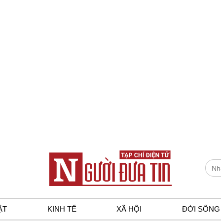
ẬT
KINH TẾ
XÃ HỘI
ĐỜI SỐNG