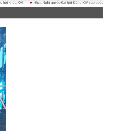
I
Đưa Nghị quyết Đại hội Đảng XIV vào cuộc sống
Hướng tới Đại hội 
ĐỜI SỐNG
Gia đình
Sức khỏe
Cần biết
g
Cộng đồng mạng
 – Đô thị