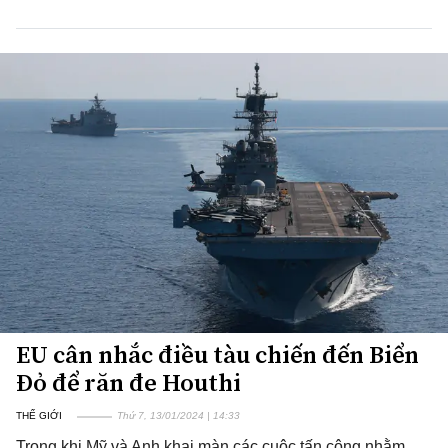
EU cân nhắc điều tàu chiến đến Biển
Đỏ để răn đe Houthi
THẾ GIỚI
Thứ 7, 13/01/2024 | 14:33
Trong khi Mỹ và Anh khai màn các cuộc tấn công nhằm