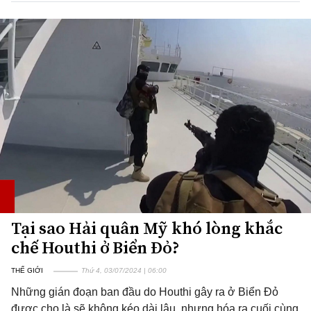
Tại sao Hải quân Mỹ khó lòng khắc
chế Houthi ở Biển Đỏ?
THẾ GIỚI
Thứ 4, 03/07/2024 | 06:00
Những gián đoạn ban đầu do Houthi gây ra ở Biển Đỏ
được cho là sẽ không kéo dài lâu, nhưng hóa ra cuối cùng