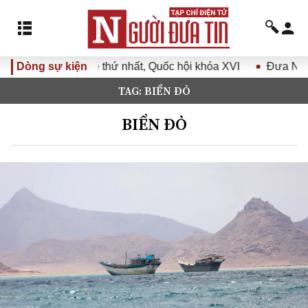
 nhất, Quốc hội khóa XVI
Dòng sự kiện
Đưa Nghị quyết Đại hội Đảng X
TAG: BIỂN ĐỎ
BIỂN ĐỎ