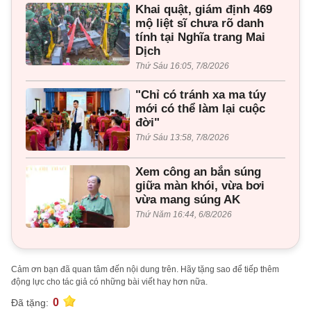
Khai quật, giám định 469
mộ liệt sĩ chưa rõ danh
tính tại Nghĩa trang Mai
Dịch
Thứ Sáu 16:05, 7/8/2026
"Chỉ có tránh xa ma túy
mới có thể làm lại cuộc
đời"
Thứ Sáu 13:58, 7/8/2026
Xem công an bắn súng
giữa màn khói, vừa bơi
vừa mang súng AK
Thứ Năm 16:44, 6/8/2026
Cảm ơn bạn đã quan tâm đến nội dung trên. Hãy tặng sao để tiếp thêm
động lực cho tác giả có những bài viết hay hơn nữa.
0
Đã tặng: