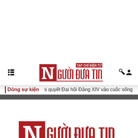
I
Dòng sự kiện
Đưa Nghị quyết Đại hội Đảng XIV vào cuộc sống
Hư