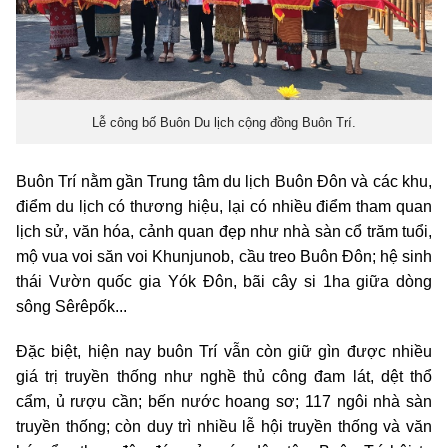
Lễ công bố Buôn Du lịch cộng đồng Buôn Trí.
Buôn Trí nằm gần Trung tâm du lịch Buôn Đôn và các khu,
điểm du lịch có thương hiệu, lại có nhiều điểm tham quan
lịch sử, văn hóa, cảnh quan đẹp như nhà sàn cổ trăm tuổi,
mộ vua voi săn voi Khunjunob, cầu treo Buôn Đôn; hệ sinh
thái Vườn quốc gia Yók Đôn, bãi cây si 1ha giữa dòng
sông Sêrêpốk...
Đặc biệt, hiện nay buôn Trí vẫn còn giữ gìn được nhiều
giá trị truyền thống như nghề thủ công đam lát, dệt thổ
cẩm, ủ rượu cần; bến nước hoang sơ; 117 ngôi nhà sàn
truyền thống; còn duy trì nhiều lễ hội truyền thống và văn