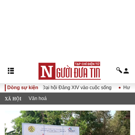
ghị quyết Đại hội Đảng XIV vào cuộc sống
Dòng sự kiện
Hướng tới Đại 
XÃ HỘI
Văn hoá