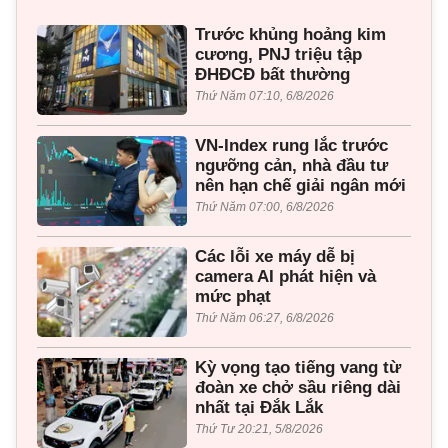
Trước khủng hoảng kim
cương, PNJ triệu tập
ĐHĐCĐ bất thường
Thứ Năm 07:10, 6/8/2026
VN-Index rung lắc trước
ngưỡng cản, nhà đầu tư
nên hạn chế giải ngân mới
Thứ Năm 07:00, 6/8/2026
Các lỗi xe máy dễ bị
camera AI phát hiện và
mức phạt
Thứ Năm 06:27, 6/8/2026
Kỳ vọng tạo tiếng vang từ
đoàn xe chở sầu riêng dài
nhất tại Đắk Lắk
Thứ Tư 20:21, 5/8/2026