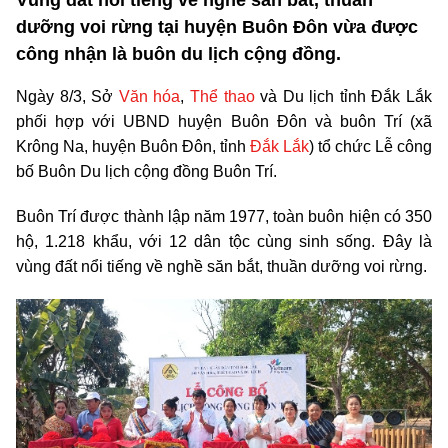
dưỡng voi rừng tại huyện Buôn Đôn vừa được
công nhận là buôn du lịch cộng đồng.
Ngày 8/3, Sở
Văn hóa
,
Thể thao
và Du lịch tỉnh Đắk Lắk
phối hợp với UBND huyện Buôn Đôn và buôn Trí (xã
Krông Na, huyện Buôn Đôn, tỉnh
Đắk Lắk
) tổ chức Lễ công
bố Buôn Du lịch cộng đồng Buôn Trí.
Buôn Trí được thành lập năm 1977, toàn buôn hiện có 350
hộ, 1.218 khẩu, với 12 dân tộc cùng sinh sống. Đây là
vùng đất nổi tiếng về nghề săn bắt, thuần dưỡng voi rừng.