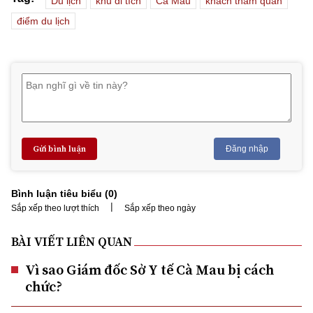
Du lịch
khu di tích
Cà Mau
khách tham quan
điểm du lịch
Gửi bình luận
Đăng nhập
Bình luận tiêu biểu (
0
)
|
Sắp xếp theo lượt thích
Sắp xếp theo ngày
BÀI VIẾT LIÊN QUAN
Vì sao Giám đốc Sở Y tế Cà Mau bị cách
chức?