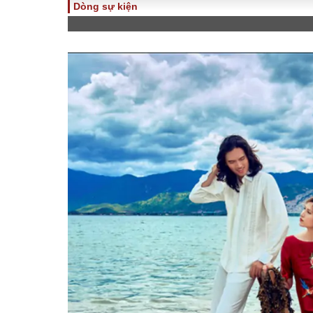
Dòng sự kiện
TOÀN CẢNH
PHÁP 
Tiêu điểm
Dòng ch
luật
Chính sách
Góc nhìn 
Sự kiện
Hồ sơ đi
Đối thoại
Tiếng nó
Thế giới
An ninh 
ĐA CHIỀU
INFOC
Quan điểm