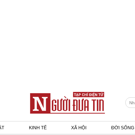
ẬT
KINH TẾ
XÃ HỘI
ĐỜI SỐNG