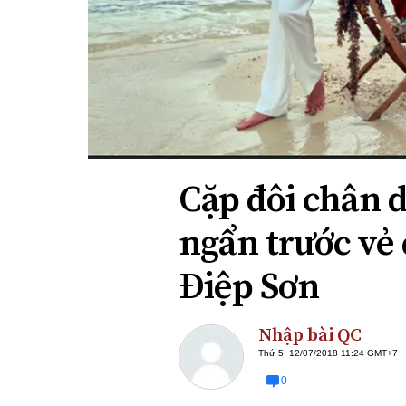
Xi nhan Trái Phải
Bạn đọc viết
Cặp đôi chân 
ngẩn trước vẻ
Điệp Sơn
Nhập bài QC
Thứ 5, 12/07/2018 11:24 GMT+7
0