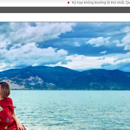
Kỳ họp không thường lệ thứ nhất, Quốc hội khóa X
LUẬT
KINH TẾ
XÃ HỘI
ảy pháp
Bất động sản
Dân sinh
Tài chính - Ngân
Giáo dục
luật gia
hàng
Văn hoá
ều tra
Kinh tế vĩ mô
Môi trườn
i công dân
Hồ sơ doanh
Giao thông
nghiệp
- Hình sự
Xu hướng thị
trường
Tiêu dùng và dư
luận
Công nghệ
US