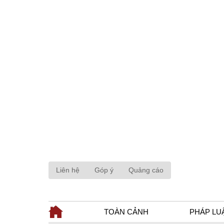
Liên hệ
Góp ý
Quảng cáo
TOÀN CẢNH
PHÁP LU