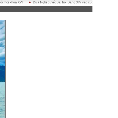
VI
Đưa Nghị quyết Đại hội Đảng XIV vào cuộc sống
Hướng tới Đại hội
ĐỜI SỐNG
Gia đình
Sức khỏe
Cần biết
g
Cộng đồng mạng
 – Đô thị