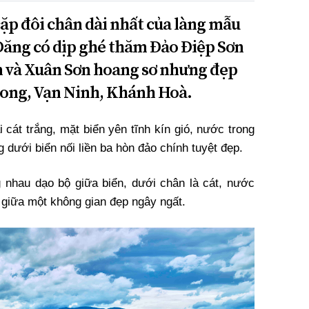
cặp đôi chân dài nhất của làng mẫu
Đăng có dịp ghé thăm Đảo Điệp Sơn
n và Xuân Sơn hoang sơ nhưng đẹp
hong, Vạn Ninh, Khánh Hoà.
 cát trắng, mặt biển yên tĩnh kín gió, nước trong
dưới biển nối liền ba hòn đảo chính tuyệt đẹp.
nhau dạo bộ giữa biển, dưới chân là cát, nước
giữa một không gian đẹp ngây ngất.