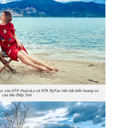
 phục của NTK HuuLaLa và NTK ByFas trên bãi biển hoang sơ
của đảo Điệp Sơn