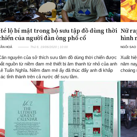
Hé lộ bí mật trong bộ sưu tập đồ dùng thời
Nữ ra
chiến của người đàn ông phố cổ
hình n
VĂN HOÁ
Thứ 6, 19/06/2020 | 10:00
NGÔI SAO
Căn nguyên của sở thích sưu tầm đồ dùng thời chiến được
Xuất hiệ
bắt nguồn từ niềm đam mê thiết bị âm thanh từ nhỏ của anh
năm nay
Lê Tuấn Nghĩa. Niềm đam mê ấy đã thúc đẩy anh đi khắp
choáng n
các tỉnh thành trên cả nước để sưu tầm.