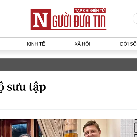
KINH TẾ
XÃ HỘI
ĐỜI S
T
KINH TẾ
XÃ HỘ
p luật
Bất động sản
Dân sin
ộ sưu tập
gia
Tài chính - Ngân hàng
Giáo dụ
a
Kinh tế vĩ mô
Văn hoá
g dân
Hồ sơ doanh nghiệp
Môi trư
h sự
Xu hướng thị trường
Giao thô
Tiêu dùng và dư luận
Công nghệ