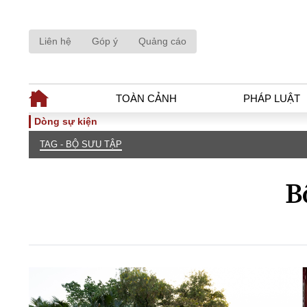
Liên hệ
Góp ý
Quảng cáo
TOÀN CẢNH
PHÁP LUẬT
Dòng sự kiện
TAG - BỘ SƯU TẬP
TOÀN CẢNH
PHÁP LUẬ
Tiêu điểm
Dòng chảy phá
B
Chính sách
Góc nhìn luật 
Sự kiện
Hồ sơ điều tr
Đối thoại
Tiếng nói côn
Thế giới
An ninh - Hìn