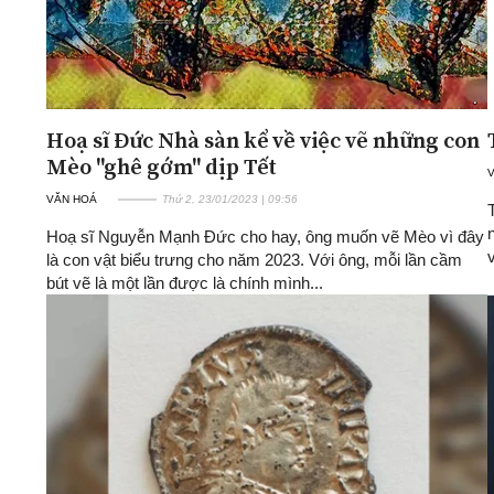
Hoạ sĩ Đức Nhà sàn kể về việc vẽ những con
Mèo "ghê gớm" dịp Tết
VĂN HOÁ
Thứ 2, 23/01/2023 | 09:56
Hoạ sĩ Nguyễn Mạnh Đức cho hay, ông muốn vẽ Mèo vì đây
là con vật biểu trưng cho năm 2023. Với ông, mỗi lần cầm
bút vẽ là một lần được là chính mình...