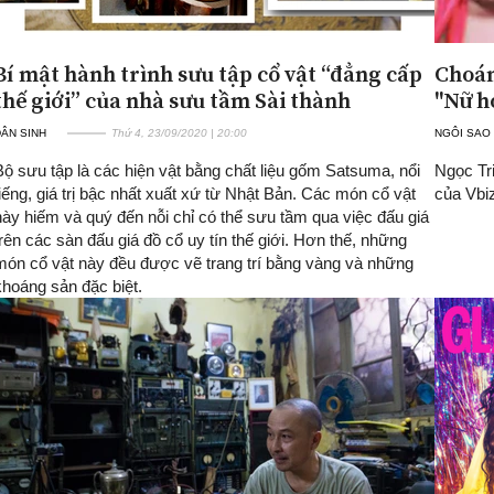
Bí mật hành trình sưu tập cổ vật “đẳng cấp
Choán
thế giới” của nhà sưu tầm Sài thành
"Nữ h
ÂN SINH
Thứ 4, 23/09/2020 | 20:00
NGÔI SAO
Bộ sưu tập là các hiện vật bằng chất liệu gốm Satsuma, nổi
Ngọc Tri
tiếng, giá trị bậc nhất xuất xứ từ Nhật Bản. Các món cổ vật
của Vbiz
này hiếm và quý đến nỗi chỉ có thể sưu tầm qua việc đấu giá
trên các sàn đấu giá đồ cổ uy tín thế giới. Hơn thế, những
món cổ vật này đều được vẽ trang trí bằng vàng và những
khoáng sản đặc biệt.