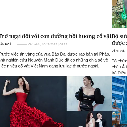
Trở ngại đối với con đường hồi hương cổ vật
Bộ sư
được 
VĂN HOÁ
Chủ nhật, 06/11/2022 | 08:29
VĂN HOÁ
Trước việc ấn vàng của vua Bảo Đại được rao bán tại Pháp,
nhà nghiên cứu Nguyễn Mạnh Đức đã có những chia sẻ về
Tổ chức
việc nhiều cổ vật Việt Nam đang lưu lạc ở nước ngoài.
châu Á 
trà Diệ