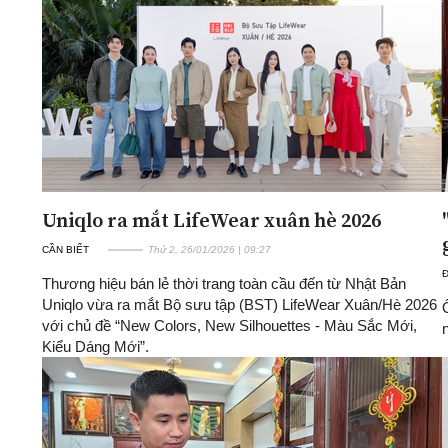
ĐA CHIỀU
INFOCUS
Quan điểm
Xi nhan Trái Phải
Bạn đọc viết
Uniqlo ra mắt LifeWear xuân hè 2026
CẦN BIẾT
Thứ 2, 26/01/2026 | 09:27
Thương hiệu bán lẻ thời trang toàn cầu đến từ Nhật Bản
Uniqlo vừa ra mắt Bộ sưu tập (BST) LifeWear Xuân/Hè 2026
với chủ đề “New Colors, New Silhouettes - Màu Sắc Mới,
n
Kiểu Dáng Mới”.