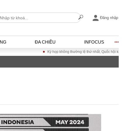
Đăng nhập
ỐNG
ĐA CHIỀU
INFOCUS
Kỳ họp không thường lệ thứ nhất, Quốc hội khóa XVI
Đưa Nghị q
I
ĐỜI SỐNG
h
Gia đình
c
Sức khỏe
Cần biết
ờng
Cộng đồng mạng
ng – Đô thị