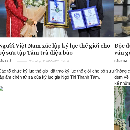
Người Việt Nam xác lập kỷ lục thế giới cho
Độc đ
bộ sưu tập Tâm trà diệu bảo
ván g
VĂN HOÁ
Chủ nhật, 28/05/2023 | 14:30
DÂN SINH
Các tổ chức kỷ lục thế giới đã trao kỷ lục thế giới cho bộ sưu
Không c
tập ấm chén tử sa của kỷ lục gia Ngô Thị Thanh Tâm.
đem về c
kế nhữn