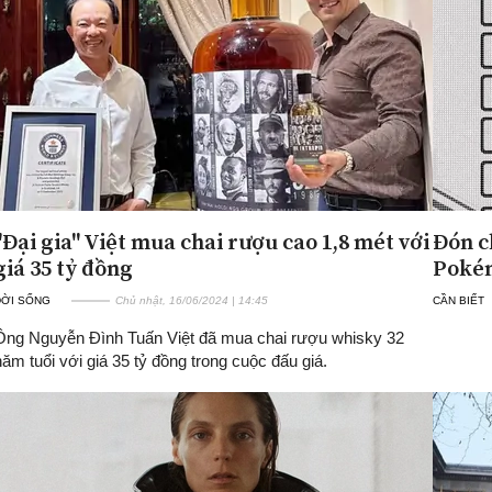
"Đại gia" Việt mua chai rượu cao 1,8 mét với
Đón c
giá 35 tỷ đồng
Pokém
ĐỜI SỐNG
Chủ nhật, 16/06/2024 | 14:45
CẦN BIẾT
Ông Nguyễn Đình Tuấn Việt đã mua chai rượu whisky 32
ăm tuổi với giá 35 tỷ đồng trong cuộc đấu giá.