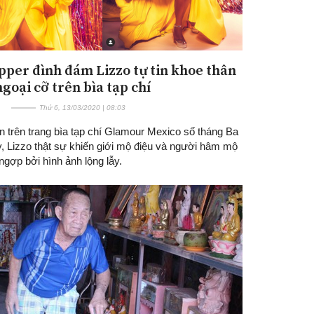
pper đình đám Lizzo tự tin khoe thân
goại cỡ trên bìa tạp chí
Thứ 6, 13/03/2020 | 08:03
n trên trang bìa tạp chí Glamour Mexico số tháng Ba
, Lizzo thật sự khiến giới mộ điệu và người hâm mộ
gợp bởi hình ảnh lộng lẫy.