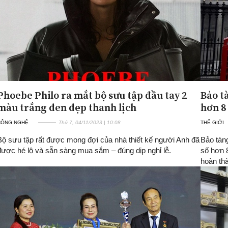
Phoebe Philo ra mắt bộ sưu tập đầu tay 2
Bảo t
màu trắng đen đẹp thanh lịch
hơn 8 
CÔNG NGHỆ
Thứ 7, 04/11/2023 | 10:08
THẾ GIỚI
Bộ sưu tập rất được mong đợi của nhà thiết kế người Anh đã
Bảo tàng
được hé lộ và sẵn sàng mua sắm – đúng dịp nghỉ lễ.
số hơn 8
hoàn thà