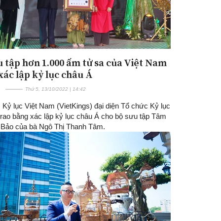
u tập hơn 1.000 ấm tử sa của Việt Nam
xác lập kỷ lục châu Á
Thứ 5, 13/10/2022 | 14:42
 Kỷ lục Việt Nam (VietKings) đại diện Tổ chức Kỷ lục
trao bằng xác lập kỷ lục châu Á cho bộ sưu tập Tâm
u Bảo của bà Ngô Thị Thanh Tâm.