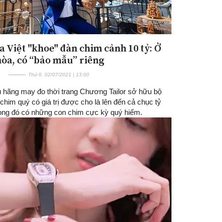
ia Việt "khoe" đàn chim cảnh 10 tỷ: Ở
hòa, có “bảo mẫu” riêng
Thứ 6, 02/07/2021 | 13:00
 hãng may đo thời trang Chương Tailor sở hữu bộ
chim quý có giá trị được cho là lên đến cả chục tỷ
rong đó có những con chim cực kỳ quý hiếm.