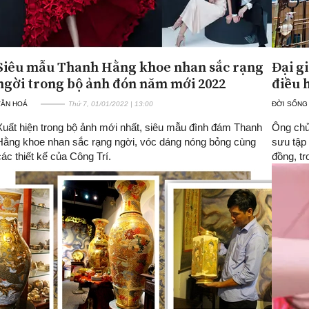
Siêu mẫu Thanh Hằng khoe nhan sắc rạng
Đại g
ngời trong bộ ảnh đón năm mới 2022
điều 
VĂN HOÁ
Thứ 7, 01/01/2022 | 13:00
ĐỜI SỐNG
Xuất hiện trong bộ ảnh mới nhất, siêu mẫu đình đám Thanh
Ông chủ
Hằng khoe nhan sắc rạng ngời, vóc dáng nóng bỏng cùng
sưu tập 
các thiết kế của Công Trí.
đồng, t