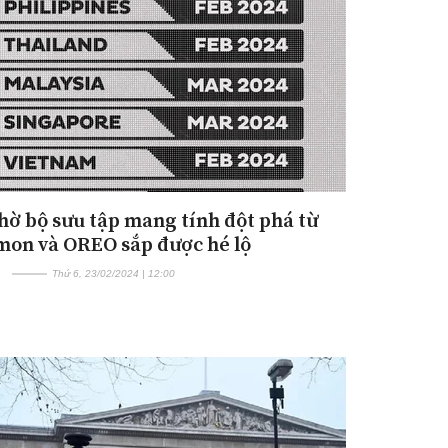
hờ bộ sưu tập mang tính đột phá từ
Đăng ký tin tức mới
on và OREO sắp được hé lộ
Thứ 6, 23/02/2024 | 12:00