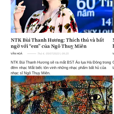
NTK Bùi Thanh Hương: Thích thú và bất
ngờ với “em” của Ngô Thuỵ Miên
VĂN HOÁ
Thứ 4, 05/07/2023 | 09:25
NTK Bùi Thanh Hương sẽ ra mắt BST Áo lụa Hà Đông trong
đêm nhạc Mắt biếc tôn vinh những nhạc phẩm bất hủ của
nhạc sĩ Ngô Thụy Miên.