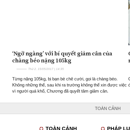
‘Ngỡ ngàng’ với bí quyết giảm cân của
chàng béo nặng 105kg
Thứ 2, 15/05/2017 | 14:35
Từng nặng 105kg, bị bạn bè chê cười, gọi là chàng béo.
Không những thế, sau khi ra trường không thể xin được việc
vì người quá khổ, Chương đã quyết tâm giảm cân.
TOÀN CẢNH
TOÀN CẢNH
PHÁP L