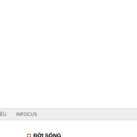
IỀU
INFOCUS
ĐỜI SỐNG