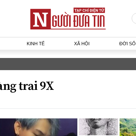
KINH TẾ
XÃ HỘI
ĐỜI S
T
KINH TẾ
XÃ HỘ
p luật
Bất động sản
Dân sin
ng trai 9X
gia
Tài chính - Ngân hàng
Giáo dụ
a
Kinh tế vĩ mô
Văn hoá
g dân
Hồ sơ doanh nghiệp
Môi trư
h sự
Xu hướng thị trường
Giao thô
Tiêu dùng và dư luận
Công nghệ