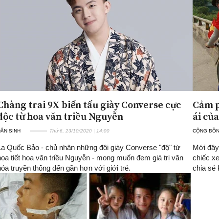
Chàng trai 9X biến tấu giày Converse cực
Cảm p
độc từ hoa văn triều Nguyễn
ái củ
ÂN SINH
Thứ 6, 23/10/2020 | 14:00
CỘNG ĐỒ
La Quốc Bảo - chủ nhân những đôi giày Converse "độ" từ
Mới đây 
họa tiết hoa văn triều Nguyễn - mong muốn đem giá trị văn
chiếc x
hóa truyền thống đến gần hơn với giới trẻ.
chia sẻ 