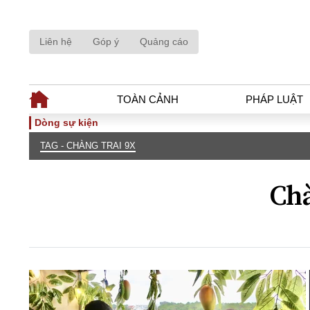
Liên hệ
Góp ý
Quảng cáo
TOÀN CẢNH
PHÁP LUẬT
Dòng sự kiện
TAG - CHÀNG TRAI 9X
TOÀN CẢNH
PHÁP LUẬ
Tiêu điểm
Dòng chảy phá
Chà
Chính sách
Góc nhìn luật 
Sự kiện
Hồ sơ điều tr
Đối thoại
Tiếng nói côn
Thế giới
An ninh - Hìn