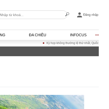
Đăng nhập
ỐNG
ĐA CHIỀU
INFOCUS
Kỳ họp không thường lệ thứ nhất, Quốc hội khóa XVI
I
ĐỜI SỐNG
h
Gia đình
c
Sức khỏe
Cần biết
ờng
Cộng đồng mạng
ng – Đô thị