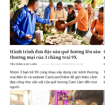
ĐA CHIỀU
INFOCUS
Quan điểm
Xi nhan Trái Phải
Bạn đọc viết
Hành trình đưa đặc sản quê hương lên sàn
thương mại của 3 chàng trai 9X
TIÊU DÙNG & DƯ LUẬN
Chủ nhật, 05/02/2023 | 15:00
G
Nhóm 3 bạn trẻ 9X cùng nhau xây dựng các kênh thương
mại điện tử và website CamLamOnline để giới thiệu cảnh
đẹp cũng như sản vật của quê hương Cam Lâm đến mọi
người.