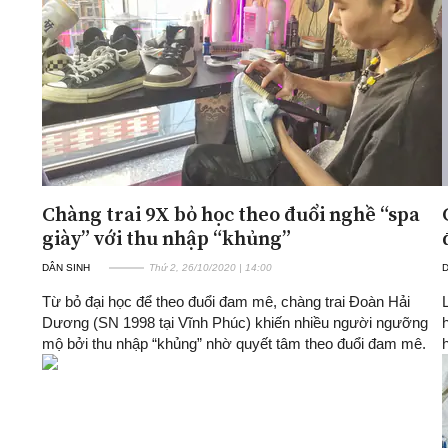
Chàng trai 9X bỏ học theo đuổi nghề “spa
giày” với thu nhập “khủng”
DÂN SINH
Thứ 2, 26/10/2020 | 14:00
D
Từ bỏ đại học để theo đuổi đam mê, chàng trai Đoàn Hải
Dương (SN 1998 tại Vĩnh Phúc) khiến nhiều người ngưỡng
mộ bởi thu nhập “khủng” nhờ quyết tâm theo đuổi đam mê.