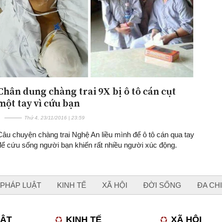
Chân dung chàng trai 9X bị ô tô cán cụt
một tay vì cứu bạn
Thứ 4, 23/11/2016 | 23:59
Câu chuyện chàng trai Nghệ An liều mình để ô tô cán qua tay
để cứu sống người bạn khiến rất nhiều người xúc động.
PHÁP LUẬT
KINH TẾ
XÃ HỘI
ĐỜI SỐNG
ĐA CH
UẬT
KINH TẾ
XÃ HỘI