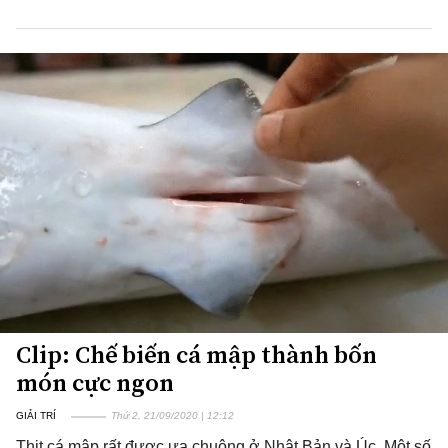
Clip: Chế biến cá mập thành bốn
món cực ngon
GIẢI TRÍ
Thứ 2, 21/09/2020 | 12:12
Thịt cá mập rất được ưa chuộng ở Nhật Bản và Úc. Một số