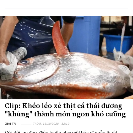
Clip: Khéo léo xẻ thịt cá thái dương
"khủng" thành món ngon khó cưỡng
GIẢI TRÍ
Thứ 5, 15/10/2020 | 12:12
Với đôi tay đẹp, điêu luyện như một bác sĩ phẫu thuật,