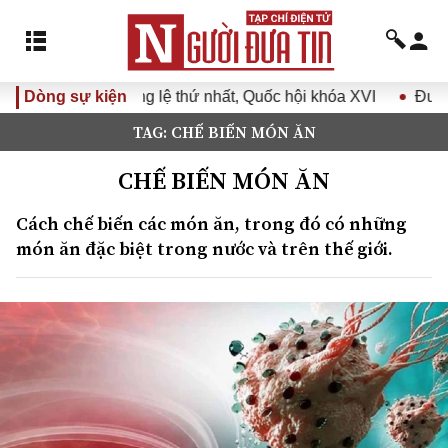
ưa Nghị quyết Đại hội Đảng XIV vào cuộc sống
Dòng sự kiện
Hướng tới
TAG: CHẾ BIẾN MÓN ĂN
CHẾ BIẾN MÓN ĂN
Cách chế biến các món ăn, trong đó có những
món ăn đặc biệt trong nước và trên thế giới.