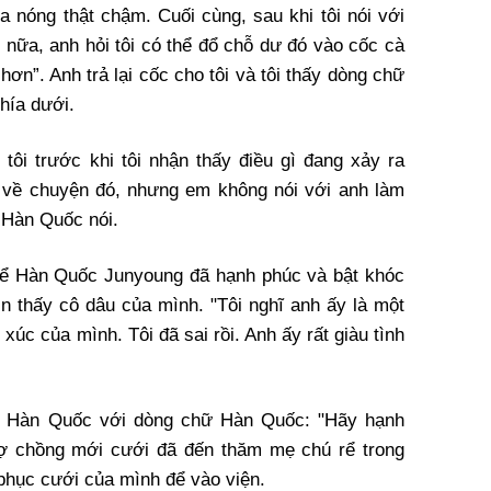
la nóng thật chậm. Cuối cùng, sau khi tôi nói với
 nữa, anh hỏi tôi có thể đổ chỗ dư đó vào cốc cà
ơn”. Anh trả lại cốc cho tôi và tôi thấy dòng chữ
hía dưới.
ôi trước khi tôi nhận thấy điều gì đang xảy ra
 về chuyện đó, nhưng em không nói với anh làm
ể Hàn Quốc nói.
rể Hàn Quốc Junyoung đã hạnh phúc và bật khóc
ìn thấy cô dâu của mình. "Tôi nghĩ anh ấy là một
xúc của mình. Tôi đã sai rồi. Anh ấy rất giàu tình
h Hàn Quốc với dòng chữ Hàn Quốc: "Hãy hạnh
vợ chồng mới cưới đã đến thăm mẹ chú rể trong
phục cưới của mình để vào viện.