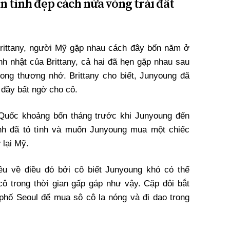
n tình đẹp cách nửa vòng trái đất
rittany, người Mỹ gặp nhau cách đây bốn năm ở
h nhật của Brittany, cả hai đã hẹn gặp nhau sau
rong thương nhớ. Brittany cho biết, Junyoung đã
đầy bất ngờ cho cô.
 Quốc khoảng bốn tháng trước khi Junyoung đến
nh đã tỏ tình và muốn Junyoung mua một chiếc
 lại Mỹ.
ều về điều đó bởi cô biết Junyoung khó có thể
ô trong thời gian gấp gáp như vậy. Cặp đôi bắt
phố Seoul để mua sô cô la nóng và đi dạo trong