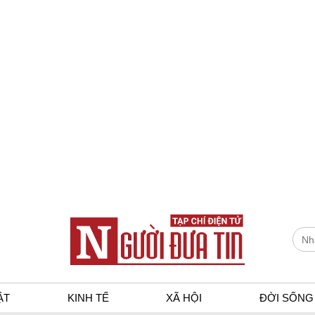
ẬT
KINH TẾ
XÃ HỘI
ĐỜI SỐNG