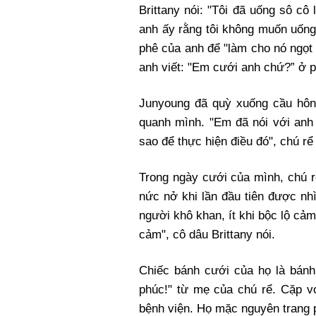
Brittany nói: "Tôi đã uống sô cô 
anh ấy rằng tôi không muốn uống
phê của anh để "làm cho nó ngọt h
anh viết: "Em cưới anh chứ?” ở p
Junyoung đã quỳ xuống cầu hôn t
quanh mình. "Em đã nói với anh
sao để thực hiện điều đó", chú r
Trong ngày cưới của mình, chú 
nức nở khi lần đầu tiên được nh
người khô khan, ít khi bộc lộ cảm 
cảm", cô dâu Brittany nói.
Chiếc bánh cưới của họ là bán
phúc!" từ mẹ của chú rể. Cặp 
bệnh viện. Họ mặc nguyên trang 