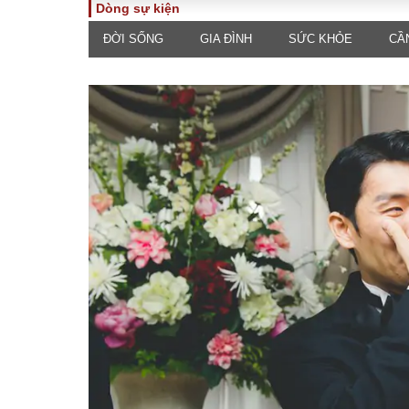
Dòng sự kiện
ĐỜI SỐNG
GIA ĐÌNH
SỨC KHỎE
CẦ
TOÀN CẢNH
PHÁP 
Tiêu điểm
Dòng ch
luật
Chính sách
Góc nhìn 
Sự kiện
Hồ sơ đi
Đối thoại
Tiếng nó
Thế giới
An ninh 
ĐA CHIỀU
INFOC
Quan điểm