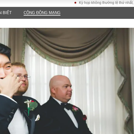
Kỳ họp không thường lệ thứ nhất, Quốc hội k
N BIẾT
CỘNG ĐỒNG MẠNG
LUẬT
KINH TẾ
XÃ HỘI
ảy pháp
Bất động sản
Dân sinh
Tài chính - Ngân
Giáo dục
luật gia
hàng
Văn hoá
ều tra
Kinh tế vĩ mô
Môi trườn
i công dân
Hồ sơ doanh
Giao thông
nghiệp
- Hình sự
Xu hướng thị
trường
Tiêu dùng và dư
luận
Công nghệ
US