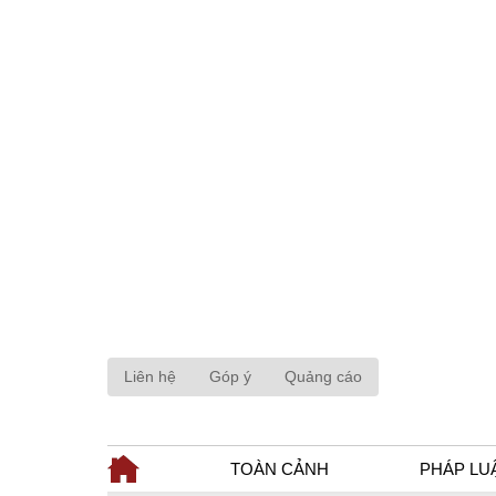
Liên hệ
Góp ý
Quảng cáo
TOÀN CẢNH
PHÁP LU