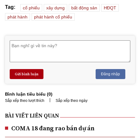
Tag:
cổ phiếu
xây dựng
bất động sản
HĐQT
phát hành
phát hành cổ phiếu
Gửi bình luận
Đăng nhập
Bình luận tiêu biểu (
0
)
|
Sắp xếp theo lượt thích
Sắp xếp theo ngày
BÀI VIẾT LIÊN QUAN
COMA 18 đang rao bán dự án