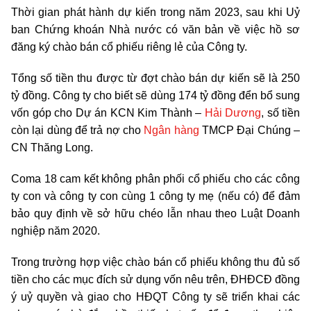
Thời gian phát hành dự kiến trong năm 2023, sau khi Uỷ
ban Chứng khoán Nhà nước có văn bản về việc hồ sơ
đăng ký chào bán cổ phiếu riêng lẻ của Công ty.
Tổng số tiền thu được từ đợt chào bán dự kiến sẽ là 250
tỷ đồng. Công ty cho biết sẽ dùng 174 tỷ đồng đển bổ sung
vốn góp cho Dự án KCN Kim Thành –
Hải Dương
, số tiền
còn lại dùng để trả nợ cho
Ngân hàng
TMCP Đại Chúng –
CN Thăng Long.
Coma 18 cam kết không phân phối cổ phiếu cho các công
ty con và công ty con cùng 1 công ty mẹ (nếu có) để đảm
bảo quy định về sở hữu chéo lẫn nhau theo Luật Doanh
nghiệp năm 2020.
Trong trường hợp việc chào bán cổ phiếu không thu đủ số
tiền cho các mục đích sử dụng vốn nêu trên, ĐHĐCĐ đồng
ý uỷ quyền và giao cho HĐQT Công ty sẽ triển khai các