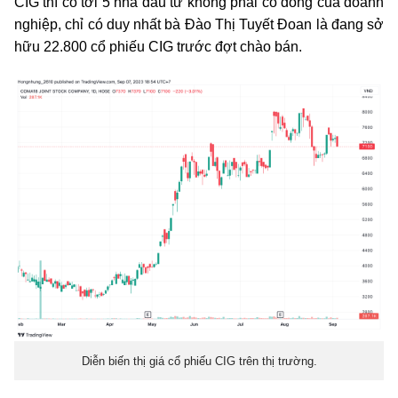
CIG thì có tới 5 nhà đầu tư không phải cổ đông của doanh
nghiệp, chỉ có duy nhất bà Đào Thị Tuyết Đoan là đang sở
hữu 22.800 cổ phiếu CIG trước đợt chào bán.
Diễn biến thị giá cổ phiếu CIG trên thị trường.