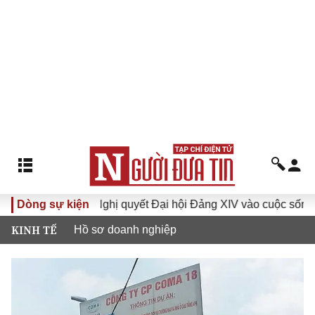
VI
Dòng sự kiện
Đưa Nghị quyết Đại hội Đảng XIV vào cuộc sống
H
KINH TẾ
Hồ sơ doanh nghiệp