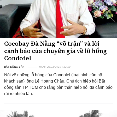
Cocobay Đà Nẵng “vỡ trận” và lời
cảnh báo của chuyên gia về lỗ hổng
Condotel
BẤT ĐỘNG SẢN
Thứ 5, 28/11/2019 | 12:10
Nói về những lỗ hổng của Condotel (loại hình căn hộ
khách sạn), ông Lê Hoàng Châu, Chủ tịch hiệp hội Bất
động sản TP.HCM cho rằng bản thân hiệp hội đã cảnh báo
rủi ro nhiều lần.