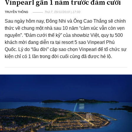
Vinpearl gần 1 năm trước đám cưới
TRUYỀN THÔNG
Thứ 7, 09/11/2019 | 17:00
Sau ngày hôm nay, Đông Nhi và Ông Cao Thắng sẽ chính
thức về chung một nhà sau 10 năm “cảm xúc vẫn còn vẹn
nguyên”. “Đám cưới thế kỷ” của showbiz Việt, quy tụ 500
khách mời đang diễn ra tại resort 5 sao Vinpearl Phú
Quốc. Lý do “lâu đời” cặp sao chọn Vinpearl để tổ chức sự
kiện chỉ có 1 lần trong đời cuối cùng đã được hé lộ.