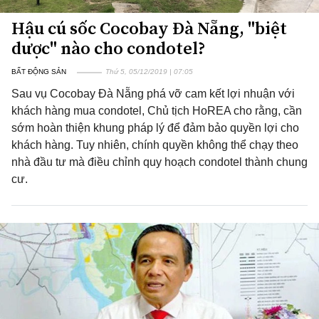
Hậu cú sốc Cocobay Đà Nẵng, "biệt
dược" nào cho condotel?
BẤT ĐỘNG SẢN
Thứ 5, 05/12/2019 | 07:05
Sau vụ Cocobay Đà Nẵng phá vỡ cam kết lợi nhuận với
khách hàng mua condotel, Chủ tịch HoREA cho rằng, cần
sớm hoàn thiện khung pháp lý để đảm bảo quyền lợi cho
khách hàng. Tuy nhiên, chính quyền không thể chạy theo
nhà đầu tư mà điều chỉnh quy hoạch condotel thành chung
cư.