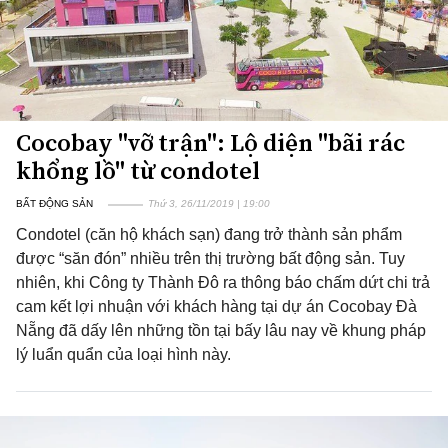
Cocobay "vỡ trận": Lộ diện "bãi rác
khổng lồ" từ condotel
BẤT ĐỘNG SẢN
Thứ 3, 26/11/2019 | 19:00
Condotel (căn hộ khách sạn) đang trở thành sản phẩm
được “săn đón” nhiều trên thị trường bất động sản. Tuy
nhiên, khi Công ty Thành Đô ra thông báo chấm dứt chi trả
cam kết lợi nhuận với khách hàng tại dự án Cocobay Đà
Nẵng đã dấy lên những tồn tại bấy lâu nay về khung pháp
lý luẩn quẩn của loại hình này.