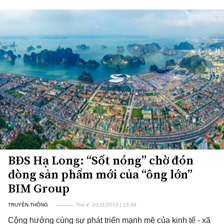
BĐS Hạ Long: “Sốt nóng” chờ đón
dòng sản phẩm mới của “ông lớn”
BIM Group
TRUYỀN THÔNG
Thứ 4, 20/11/2019 | 15:56
Cộng hưởng cùng sự phát triển mạnh mẽ của kinh tế - xã