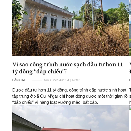
ĐA CHIỀU
INFOCUS
Quan điểm
Xi nhan Trái Phải
Bạn đọc viết
Vì sao công trình nước sạch đầu tư hơn 11
tỷ đồng “đắp chiếu”?
DÂN SINH
Thứ 4, 24/04/2024 | 13:09
D
Được đầu tư hơn 11 tỷ đồng, công trình cấp nước sinh hoạt
tập trung ở xã Cư M’gar chỉ hoạt động được một thời gian rồi
“đắp chiếu” vì hàng loạt vướng mắc, bất cập.