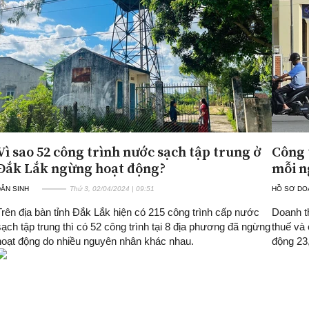
Vì sao 52 công trình nước sạch tập trung ở
Công 
Đắk Lắk ngừng hoạt động?
mỗi n
ÂN SINH
Thứ 3, 02/04/2024 | 09:51
HỒ SƠ DO
Trên địa bàn tỉnh Đắk Lắk hiện có 215 công trình cấp nước
Doanh t
sạch tập trung thì có 52 công trình tại 8 địa phương đã ngừng
thuế và
hoạt động do nhiều nguyên nhân khác nhau.
động 23