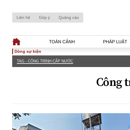
Liên hệ
Góp ý
Quảng cáo
TOÀN CẢNH
PHÁP LUẬT
Dòng sự kiện
TAG - CÔNG TRÌNH CẤP NƯỚC
TOÀN CẢNH
PHÁP LUẬ
Tiêu điểm
Dòng chảy phá
Công t
Chính sách
Góc nhìn luật 
Sự kiện
Hồ sơ điều tr
Đối thoại
Tiếng nói côn
Thế giới
An ninh - Hìn