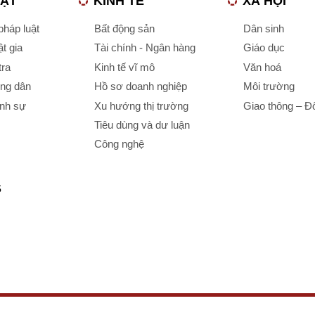
UẬT
KINH TẾ
XÃ HỘI
háp luật
Bất động sản
Dân sinh
t gia
Tài chính - Ngân hàng
Giáo dục
tra
Kinh tế vĩ mô
Văn hoá
ông dân
Hồ sơ doanh nghiệp
Môi trường
ình sự
Xu hướng thị trường
Giao thông – Đô
Tiêu dùng và dư luận
Công nghệ
S