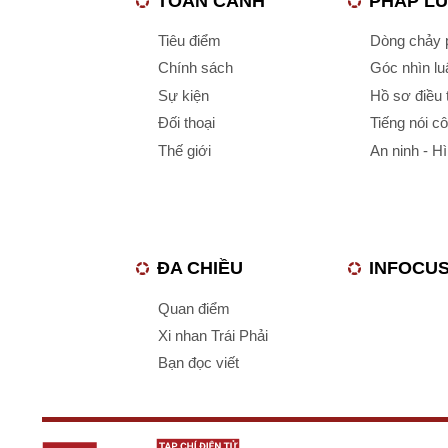
TOÀN CẢNH
PHÁP L
Tiêu điểm
Dòng chảy p
Chính sách
Góc nhìn luậ
Sự kiện
Hồ sơ điều 
Đối thoại
Tiếng nói c
Thế giới
An ninh - H
ĐA CHIỀU
INFOCU
Quan điểm
Xi nhan Trái Phải
Bạn đọc viết