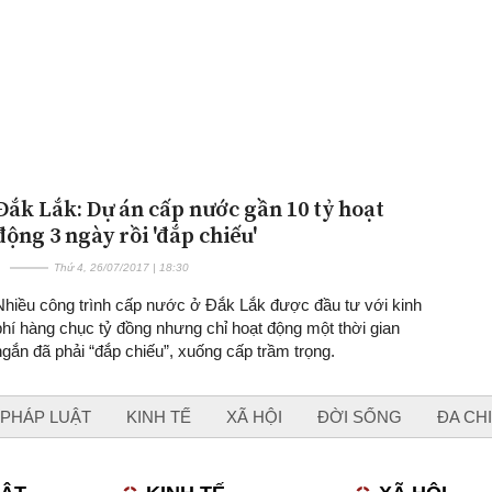
Đắk Lắk: Dự án cấp nước gần 10 tỷ hoạt
động 3 ngày rồi 'đắp chiếu'
Thứ 4, 26/07/2017 | 18:30
Nhiều công trình cấp nước ở Đắk Lắk được đầu tư với kinh
phí hàng chục tỷ đồng nhưng chỉ hoạt động một thời gian
ngắn đã phải “đắp chiếu”, xuống cấp trầm trọng.
PHÁP LUẬT
KINH TẾ
XÃ HỘI
ĐỜI SỐNG
ĐA CH