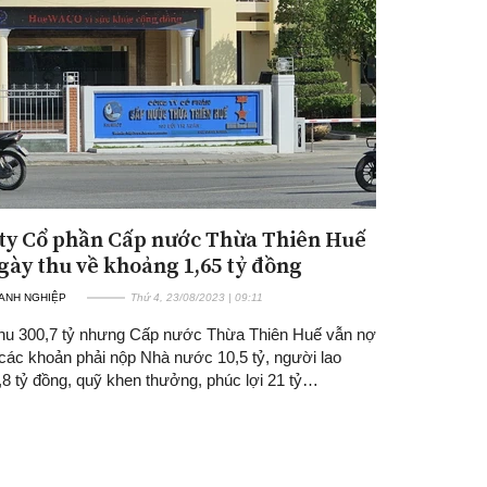
ty Cổ phần Cấp nước Thừa Thiên Huế
Đăng ký tin tức mới
gày thu về khoảng 1,65 tỷ đồng
ANH NGHIỆP
Thứ 4, 23/08/2023 | 09:11
hu 300,7 tỷ nhưng Cấp nước Thừa Thiên Huế vẫn nợ
 các khoản phải nộp Nhà nước 10,5 tỷ, người lao
,8 tỷ đồng, quỹ khen thưởng, phúc lợi 21 tỷ…