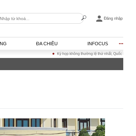
Đăng nhập
ỐNG
ĐA CHIỀU
INFOCUS
Kỳ họp không thường lệ thứ nhất, Quốc hội khóa XVI
I
ĐỜI SỐNG
h
Gia đình
c
Sức khỏe
Cần biết
ờng
Cộng đồng mạng
ng – Đô thị