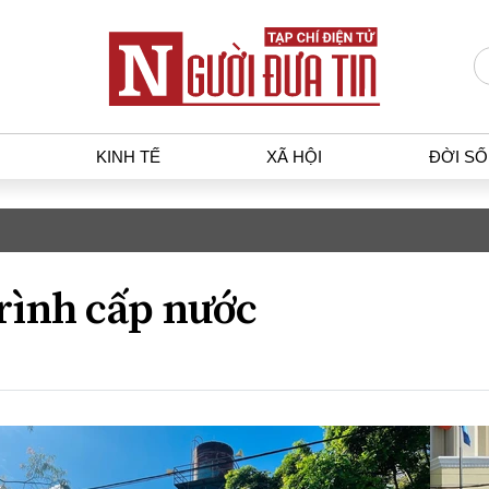
KINH TẾ
XÃ HỘI
ĐỜI S
T
KINH TẾ
XÃ HỘ
p luật
Bất động sản
Dân sin
rình cấp nước
gia
Tài chính - Ngân hàng
Giáo dụ
a
Kinh tế vĩ mô
Văn hoá
g dân
Hồ sơ doanh nghiệp
Môi trư
h sự
Xu hướng thị trường
Giao thô
Tiêu dùng và dư luận
Công nghệ