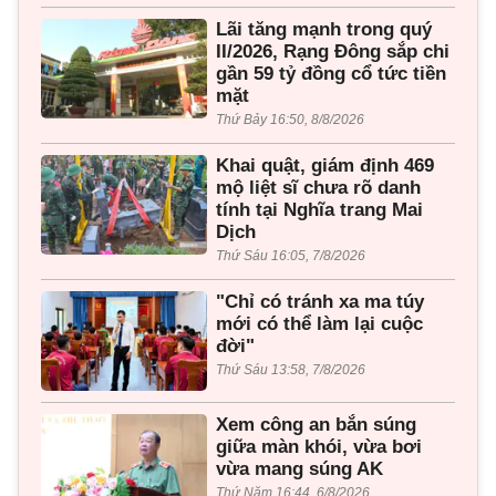
Lãi tăng mạnh trong quý
II/2026, Rạng Đông sắp chi
gần 59 tỷ đồng cổ tức tiền
mặt
Thứ Bảy 16:50, 8/8/2026
Khai quật, giám định 469
mộ liệt sĩ chưa rõ danh
tính tại Nghĩa trang Mai
Dịch
Thứ Sáu 16:05, 7/8/2026
"Chỉ có tránh xa ma túy
mới có thể làm lại cuộc
đời"
Thứ Sáu 13:58, 7/8/2026
Xem công an bắn súng
giữa màn khói, vừa bơi
vừa mang súng AK
Thứ Năm 16:44, 6/8/2026