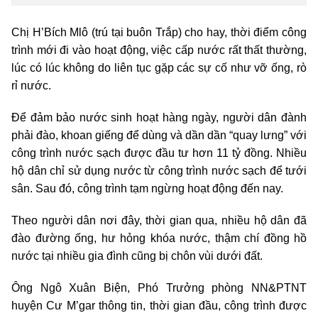
Chị H’Bích Mlô (trú tại buôn Trắp) cho hay, thời điểm công
trình mới đi vào hoạt động, việc cấp nước rất thất thường,
lúc có lúc không do liên tục gặp các sự cố như vỡ ống, rò
rỉ nước.
Để đảm bảo nước sinh hoạt hàng ngày, người dân đành
phải đào, khoan giếng để dùng và dần dần “quay lưng” với
công trình nước sạch được đầu tư hơn 11 tỷ đồng. Nhiều
hộ dân chỉ sử dụng nước từ công trình nước sạch để tưới
sân. Sau đó, công trình tạm ngừng hoạt động đến nay.
Theo người dân nơi đây, thời gian qua, nhiều hộ dân đã
đào đường ống, hư hỏng khóa nước, thậm chí đồng hồ
nước tại nhiều gia đình cũng bị chôn vùi dưới đất.
Ông Ngô Xuân Biện, Phó Trưởng phòng NN&PTNT
huyện Cư M’gar thông tin, thời gian đầu, công trình được