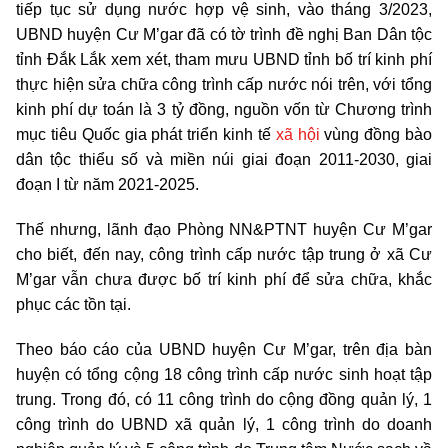
tiếp tục sử dụng nước hợp vệ sinh, vào tháng 3/2023,
UBND huyện Cư M’gar đã có tờ trình đề nghị Ban Dân tộc
tỉnh Đắk Lắk xem xét, tham mưu UBND tỉnh bố trí kinh phí
thực hiện sửa chữa công trình cấp nước nói trên, với tổng
kinh phí dự toán là 3 tỷ đồng, nguồn vốn từ Chương trình
mục tiêu Quốc gia phát triển kinh tế
xã hội
vùng đồng bào
dân tộc thiểu số và miền núi giai đoạn 2011-2030, giai
đoạn I từ năm 2021-2025.
Thế nhưng, lãnh đạo Phòng NN&PTNT huyện Cư M’gar
cho biết, đến nay, công trình cấp nước tập trung ở xã Cư
M’gar vẫn chưa được bố trí kinh phí để sửa chữa, khắc
phục các tồn tại.
Theo báo cáo của UBND huyện Cư M’gar, trên địa bàn
huyện có tổng cộng 18 công trình cấp nước sinh hoạt tập
trung. Trong đó, có 11 công trình do cộng đồng quản lý, 1
công trình do UBND xã quản lý, 1 công trình do doanh