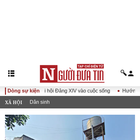
uyết Đại hội Đảng XIV vào cuộc sống
Dòng sự kiện
Hướng tới Đại hội 
XÃ HỘI
Dân sinh