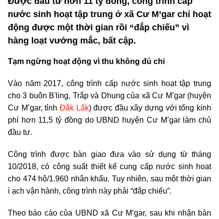
Được đầu tư hơn 11 tỷ đồng, công trình cấp
nước sinh hoạt tập trung ở xã Cư M’gar chỉ hoạt
động được một thời gian rồi “đắp chiếu” vì
hàng loạt vướng mắc, bất cập.
Tạm ngừng hoạt động vì thu không đủ chi
Vào năm 2017, công trình cấp nước sinh hoạt tập trung
cho 3 buôn B'ling, Trắp và Dhung của xã Cư M’gar (huyện
Cư M’gar, tỉnh
Đắk Lắk
) được đầu xây dựng với tổng kinh
phí hơn 11,5 tỷ đồng do UBND huyện Cư M’gar làm chủ
đầu tư.
Công trình được bàn giao đưa vào sử dụng từ tháng
10/2018, có công suất thiết kế cung cấp nước sinh hoạt
cho 474 hộ/1.960 nhân khẩu. Tuy nhiên, sau một thời gian
ì ạch vận hành, công trình này phải “đắp chiếu”.
Theo báo cáo của UBND xã Cư M’gar, sau khi nhận bàn