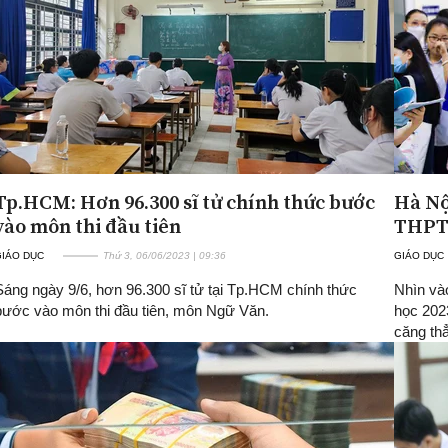
Tp.HCM: Hơn 96.300 sĩ tử chính thức bước
Hà Nội
vào môn thi đầu tiên
THPT 
GIÁO DỤC
Thứ 3, 06/06/2023 | 09:36
GIÁO DỤC
Sáng ngày 9/6, hơn 96.300 sĩ tử tại Tp.HCM chính thức
Nhìn vào
bước vào môn thi đầu tiên, môn Ngữ Văn.
học 202
căng thẳ