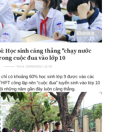
i: Học sinh căng thẳng "chạy nước
trong cuộc đua vào lớp 10
Thứ 6, 03/06/2022 | 11:55
c chỉ có khoảng 60% học sinh lớp 9 được vào các
THPT công lập nên “cuộc đua” tuyển sinh vào lớp 10
Nội những năm gần đây luôn căng thẳng.