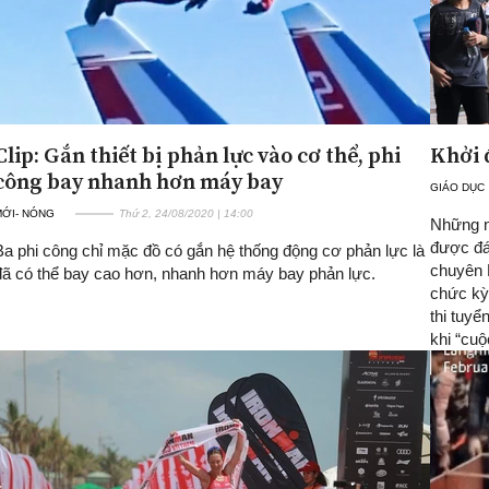
Clip: Gắn thiết bị phản lực vào cơ thể, phi
Khởi 
công bay nhanh hơn máy bay
GIÁO DỤC
MỚI- NÓNG
Thứ 2, 24/08/2020 | 14:00
Những n
được đá
Ba phi công chỉ mặc đồ có gắn hệ thống động cơ phản lực là
chuyên N
đã có thể bay cao hơn, nhanh hơn máy bay phản lực.
chức kỳ 
thi tuyể
khi “cuộ