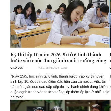
ĐA CHIỀU
INFOCUS
Quan điểm
Xi nhan Trái Phải
Bạn đọc viết
Kỳ thi lớp 10 năm 2026: Sĩ tử 6 tỉnh thành
bước vào cuộc đua giành suất trường công
GIÁO DỤC
Thứ 2, 25/05/2026 | 11:18
Ngày 25/5, học sinh tại 6 tỉnh, thành bước vào kỳ thi tuyển
sinh lớp 10, đợt thi cao điểm đầu tiên của cả nước. Việc tái
cấu trúc giáo dục sau sắp xếp đơn vị hành chính đang khiến
cuộc cạnh tranh vào trường công lập thêm áp lực ở nhiều địa
phương.