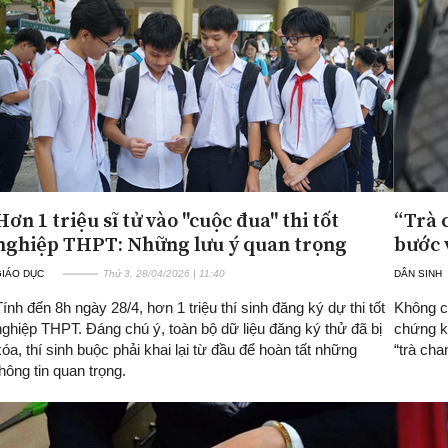
Hơn 1 triệu sĩ tử vào "cuộc đua" thi tốt
“Trà 
nghiệp THPT: Những lưu ý quan trọng
bước 
GIÁO DỤC
Thứ 3, 28/04/2026 | 11:40
DÂN SINH
Tính đến 8h ngày 28/4, hơn 1 triệu thí sinh đăng ký dự thi tốt
Không c
nghiệp THPT. Đáng chú ý, toàn bộ dữ liệu đăng ký thử đã bị
chứng ki
xóa, thí sinh buộc phải khai lại từ đầu để hoàn tất những
“trà cha
thông tin quan trọng.