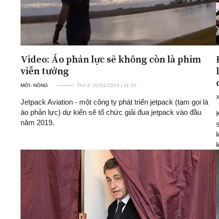
Video: Áo phản lực sẽ không còn là phim
viễn tưởng
MỚI- NÓNG
Thứ 4, 02/01/2019 | 11:50
X
Jetpack Aviation - một công ty phát triển jetpack (tạm gọi là
áo phản lực) dự kiến sẽ tổ chức giải đua jetpack vào đầu
năm 2019.
k