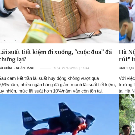
Lãi suất tiết kiệm đi xuống, “cuộc đua” đã
Hà Nộ
chững lại?
rút" 
ÀI CHÍNH - NGÂN HÀNG
Thứ 4, 21/12/2022 | 16:44
GIÁO DỤC
Sau cam kết trần lãi suất huy động không vượt quá
Với việ
9,5%/năm, nhiều ngân hàng đã giảm mạnh lãi suất tiết kiệm,
trường 
tuy nhiên, mức lãi suất hơn 10%/năm vẫn còn tồn tại.
tại Hà 