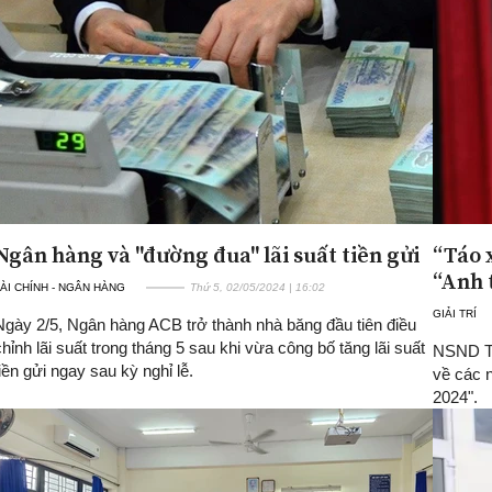
Ngân hàng và "đường đua" lãi suất tiền gửi
“Táo 
“Anh 
ÀI CHÍNH - NGÂN HÀNG
Thứ 5, 02/05/2024 | 16:02
GIẢI TRÍ
Ngày 2/5, Ngân hàng ACB trở thành nhà băng đầu tiên điều
chỉnh lãi suất trong tháng 5 sau khi vừa công bố tăng lãi suất
NSND Tự
tiền gửi ngay sau kỳ nghỉ lễ.
về các 
2024".