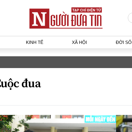
KINH TẾ
XÃ HỘI
ĐỜI S
T
KINH TẾ
XÃ HỘ
p luật
Bất động sản
Dân sin
uộc đua
gia
Tài chính - Ngân hàng
Giáo dụ
a
Kinh tế vĩ mô
Văn hoá
g dân
Hồ sơ doanh nghiệp
Môi trư
h sự
Xu hướng thị trường
Giao thô
Tiêu dùng và dư luận
Công nghệ