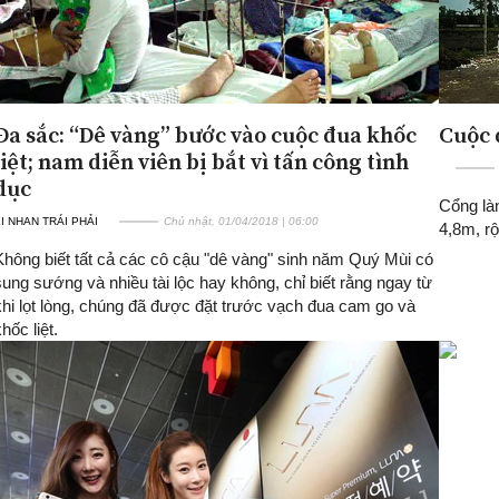
Đa sắc: “Dê vàng” bước vào cuộc đua khốc
Cuộc 
liệt; nam diễn viên bị bắt vì tấn công tình
dục
Cổng là
I NHAN TRÁI PHẢI
Chủ nhật, 01/04/2018 | 06:00
4,8m, rộ
Không biết tất cả các cô cậu "dê vàng" sinh năm Quý Mùi có
sung sướng và nhiều tài lộc hay không, chỉ biết rằng ngay từ
khi lọt lòng, chúng đã được đặt trước vạch đua cam go và
hốc liệt.