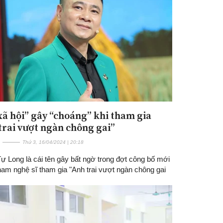
xã hội” gây “choáng” khi tham gia
trai vượt ngàn chông gai”
Thứ 3, 16/04/2024 | 20:18
 Long là cái tên gây bất ngờ trong đợt công bố mới
nam nghệ sĩ tham gia "Anh trai vượt ngàn chông gai