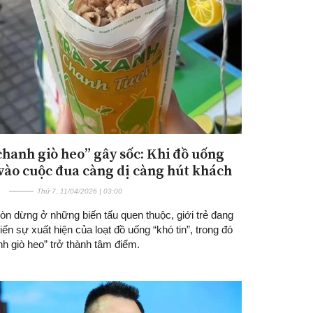
chanh giò heo” gây sốc: Khi đồ uống
Đăng ký tin tức mới
vào cuộc đua càng dị càng hút khách
Thứ 7, 11/04/2026 | 03:00
òn dừng ở những biến tấu quen thuộc, giới trẻ đang
ến sự xuất hiện của loạt đồ uống “khó tin”, trong đó
nh giò heo” trở thành tâm điểm.