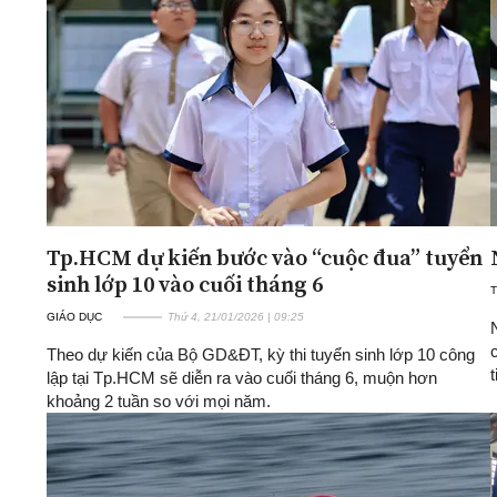
Tp.HCM dự kiến bước vào “cuộc đua” tuyển
sinh lớp 10 vào cuối tháng 6
T
GIÁO DỤC
Thứ 4, 21/01/2026 | 09:25
Theo dự kiến của Bộ GD&ĐT, kỳ thi tuyển sinh lớp 10 công
lập tại Tp.HCM sẽ diễn ra vào cuối tháng 6, muộn hơn
khoảng 2 tuần so với mọi năm.