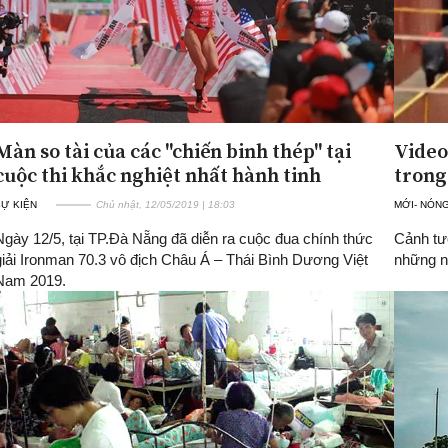
Màn so tài của các "chiến binh thép" tại
Video
cuộc thi khắc nghiệt nhất hành tinh
trong
SỰ KIỆN
Chủ nhật, 12/05/2019 | 18:03
MỚI- NÓN
Ngày 12/5, tại TP.Đà Nẵng đã diễn ra cuộc đua chính thức
Cảnh tượ
giải Ironman 70.3 vô địch Châu Á – Thái Bình Dương Việt
những ng
Nam 2019.