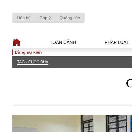
Liên hệ
Góp ý
Quảng cáo
TOÀN CẢNH
PHÁP LUẬT
Dòng sự kiện
TAG - CUỘC ĐUA
TOÀN CẢNH
PHÁP LUẬ
Tiêu điểm
Dòng chảy phá
C
Chính sách
Góc nhìn luật 
Sự kiện
Hồ sơ điều tr
Đối thoại
Tiếng nói côn
Thế giới
An ninh - Hìn