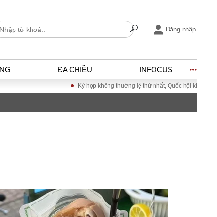
Đăng nhập
ỐNG
ĐA CHIỀU
INFOCUS
Kỳ họp không thường lệ thứ nhất, Quốc hội khóa XVI
Đưa Nghị quy
I
ĐỜI SỐNG
h
Gia đình
c
Sức khỏe
Cần biết
ờng
Cộng đồng mạng
ng – Đô thị