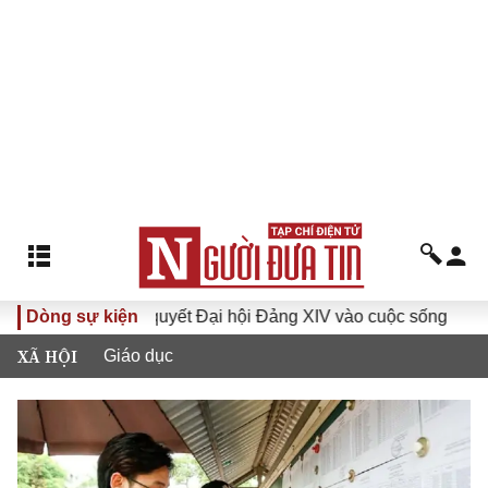
Đưa Nghị quyết Đại hội Đảng XIV vào cuộc sống
Dòng sự kiện
Hướng
XÃ HỘI
Giáo dục