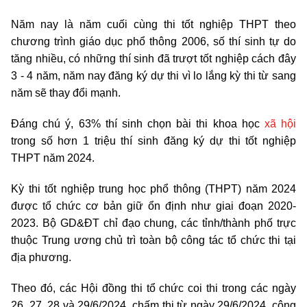
Năm nay là năm cuối cùng thi tốt nghiệp THPT theo
chương trình giáo dục phổ thông 2006, số thí sinh tự do
tăng nhiều, có những thí sinh đã trượt tốt nghiệp cách đây
3 - 4 năm, năm nay đăng ký dự thi vì lo lắng kỳ thi từ sang
năm sẽ thay đổi mạnh.
Đáng chú ý, 63% thí sinh chọn bài thi khoa học
xã hội
trong số hơn 1 triệu thí sinh đăng ký dự thi tốt nghiệp
THPT năm 2024.
Kỳ thi tốt nghiệp trung học phổ thông (THPT) năm 2024
được tổ chức cơ bản giữ ổn định như giai đoạn 2020-
2023. Bộ GD&ĐT chỉ đạo chung, các tỉnh/thành phố trực
thuộc Trung ương chủ trì toàn bộ công tác tổ chức thi tại
địa phương.
Theo đó, các Hội đồng thi tổ chức coi thi trong các ngày
26, 27, 28 và 29/6/2024, chấm thi từ ngày 29/6/2024, công