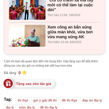
"Chỉ có tránh xa ma túy
mới có thể làm lại cuộc
đời"
Thứ Sáu 13:58, 7/8/2026
Xem công an bắn súng
giữa màn khói, vừa bơi
vừa mang súng AK
Thứ Năm 16:44, 6/8/2026
Cảm ơn bạn đã quan tâm đến nội dung trên. Hãy tặng sao để tiếp thêm
động lực cho tác giả có những bài viết hay hơn nữa.
0
Đã tặng:
Tặng sao cho tác giả
Tag:
thi thpt
gợi ý giải đề thi
đề thi thpt
đáp án địa lý
địa lý
môn địa lý
đề thi địa lý