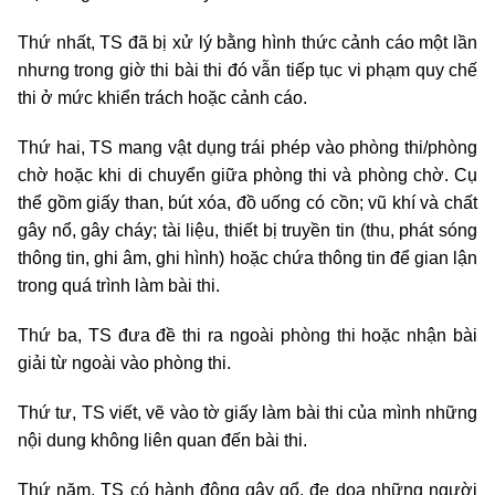
Thứ nhất, TS đã bị xử lý bằng hình thức cảnh cáo một lần
nhưng trong giờ thi bài thi đó vẫn tiếp tục vi phạm quy chế
thi ở mức khiển trách hoặc cảnh cáo.
Thứ hai, TS mang vật dụng trái phép vào phòng thi/phòng
chờ hoặc khi di chuyển giữa phòng thi và phòng chờ. Cụ
thể gồm giấy than, bút xóa, đồ uống có cồn; vũ khí và chất
gây nổ, gây cháy; tài liệu, thiết bị truyền tin (thu, phát sóng
thông tin, ghi âm, ghi hình) hoặc chứa thông tin để gian lận
trong quá trình làm bài thi.
Thứ ba, TS đưa đề thi ra ngoài phòng thi hoặc nhận bài
giải từ ngoài vào phòng thi.
Thứ tư, TS viết, vẽ vào tờ giấy làm bài thi của mình những
nội dung không liên quan đến bài thi.
Thứ năm, TS có hành động gây gổ, đe dọa những người