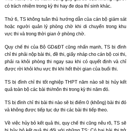
có trách nhiệm trong kỳ thi hay đe dọa thí sinh khác.
Thứ 6, TS không tuân thủ hướng dẫn của cán bộ giám sát
hoặc người quản lý phòng chờ khi di chuyển trong khu
vực thi và trong thời gian ở phòng chờ.
Quy chế thi của Bộ GD&ĐT cũng nhấn mạnh, TS bị đình
chỉ thi phải nộp bài thi, đề thi, giấy nháp cho cán bộ coi thi,
phải ra khỏi phòng thi ngay sau khi có quyết định và chỉ
được rời khỏi khu vực thi khi hết thời gian của buổi thi.
TS bị đình chỉ thi tốt nghiệp THPT năm nào sẽ bị hủy kết
quả toàn bộ các bài thi/môn thi trong kỳ thi năm đó.
TS bị đình chỉ thi bài thi nào sẽ bị điểm 0 (không) bài thi đó
và không được tiếp tục dự thi các bài thi tiếp theo.
Về việc hủy bỏ kết quả thi, quy chế thi cũng nêu rõ, TS sẽ
bị hủy bỏ kết quả thi đối với những TS: Có hai bài thi trở