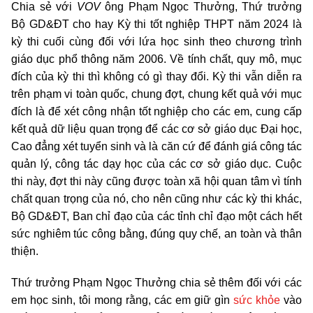
Chia sẻ với
VOV
ông Phạm Ngọc Thưởng, Thứ trưởng
Bộ GD&ĐT cho hay Kỳ thi tốt nghiệp THPT năm 2024 là
kỳ thi cuối cùng đối với lứa học sinh theo chương trình
giáo dục phổ thông năm 2006. Về tính chất, quy mô, mục
đích của kỳ thi thì không có gì thay đổi. Kỳ thi vẫn diễn ra
trên phạm vi toàn quốc, chung đợt, chung kết quả với mục
đích là để xét công nhận tốt nghiệp cho các em, cung cấp
kết quả dữ liệu quan trọng để các cơ sở giáo dục Đại học,
Cao đẳng xét tuyển sinh và là căn cứ để đánh giá công tác
quản lý, công tác dạy học của các cơ sở giáo dục. Cuộc
thi này, đợt thi này cũng được toàn xã hội quan tâm vì tính
chất quan trọng của nó, cho nên cũng như các kỳ thi khác,
Bộ GD&ĐT, Ban chỉ đạo của các tỉnh chỉ đạo một cách hết
sức nghiêm túc công bằng, đúng quy chế, an toàn và thân
thiện.
Thứ trưởng Phạm Ngọc Thưởng chia sẻ thêm đối với các
em học sinh, tôi mong rằng, các em giữ gìn
sức khỏe
vào