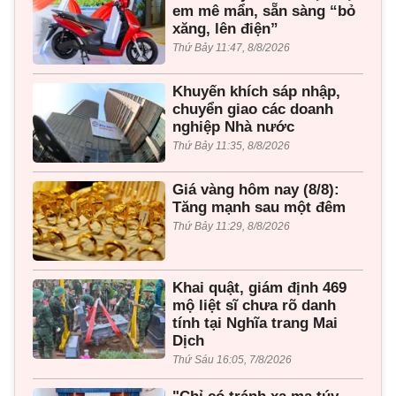
em mê mẩn, sẵn sàng “bỏ
xăng, lên điện”
Thứ Bảy 11:47, 8/8/2026
Khuyến khích sáp nhập,
chuyển giao các doanh
nghiệp Nhà nước
Thứ Bảy 11:35, 8/8/2026
Giá vàng hôm nay (8/8):
Tăng mạnh sau một đêm
Thứ Bảy 11:29, 8/8/2026
Khai quật, giám định 469
mộ liệt sĩ chưa rõ danh
tính tại Nghĩa trang Mai
Dịch
Thứ Sáu 16:05, 7/8/2026