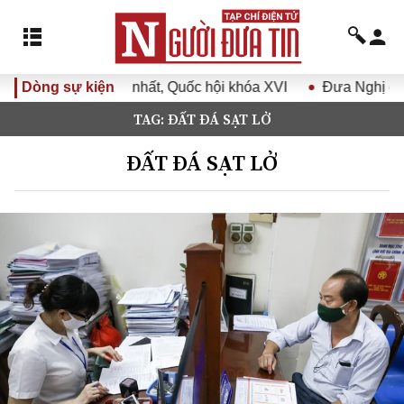
 Quốc hội khóa XVI
Dòng sự kiện
Đưa Nghị quyết Đại hội Đảng XIV vào
TAG: ĐẤT ĐÁ SẠT LỞ
ĐẤT ĐÁ SẠT LỞ