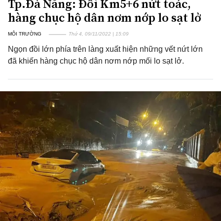
Tp.Đà Nẵng: Đồi Km5+6 nứt toác,
hàng chục hộ dân nơm nớp lo sạt lở
MÔI TRƯỜNG
Thứ 4, 09/11/2022 | 15:09
Ngọn đồi lớn phía trên làng xuất hiện những vết nứt lớn
đã khiến hàng chục hộ dân nơm nớp mối lo sạt lở.