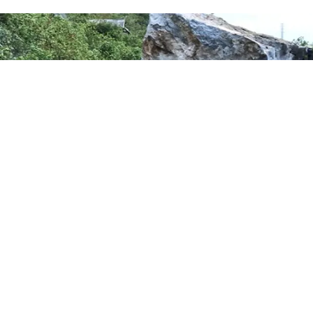
Đường sắt tê liệt vì một phiến đá
khổng lồ
SỰ KIỆN
Thứ 3, 10/07/2018 | 14:48
Sau cơn mưa, những viên đá khổng lồ nặng hàng trăm tấn
bất ngờ rơi trúng đường ray tại ga Lạc Sơn, huyện Tuyên