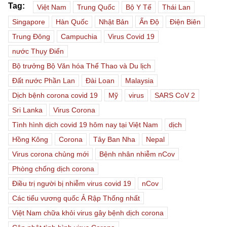
Tag:
Việt Nam
Trung Quốc
Bộ Y Tế
Thái Lan
Singapore
Hàn Quốc
Nhật Bản
Ấn Độ
Điện Biên
Trung Đông
Campuchia
Virus Covid 19
nước Thụy Điển
Bộ trưởng Bộ Văn hóa Thể Thao và Du lịch
Đất nước Phần Lan
Đài Loan
Malaysia
Dịch bệnh corona covid 19
Mỹ
virus
SARS CoV 2
Sri Lanka
Virus Corona
Tình hình dịch covid 19 hôm nay tại Việt Nam
dịch
Hồng Kông
Corona
Tây Ban Nha
Nepal
Virus corona chủng mới
Bệnh nhân nhiễm nCov
Phòng chống dịch corona
Điều trị người bị nhiễm virus covid 19
nCov
Các tiểu vương quốc Ả Rập Thống nhất
Việt Nam chữa khỏi virus gây bệnh dịch corona