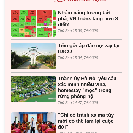
Nhóm năng lượng bứt
phá, VN-Index tăng hơn 3
điểm
Thứ Sáu 15:36, 7/8/2026
Tiền gửi áp đảo nợ vay tại
IDICO
Thứ Sáu 15:34, 7/8/2026
Thành ủy Hà Nội yêu cầu
xác minh nhiều villa,
homestay "mọc" trong
rừng phòng hộ
Thứ Sáu 14:47, 7/8/2026
"Chỉ có tránh xa ma túy
mới có thể làm lại cuộc
đời"