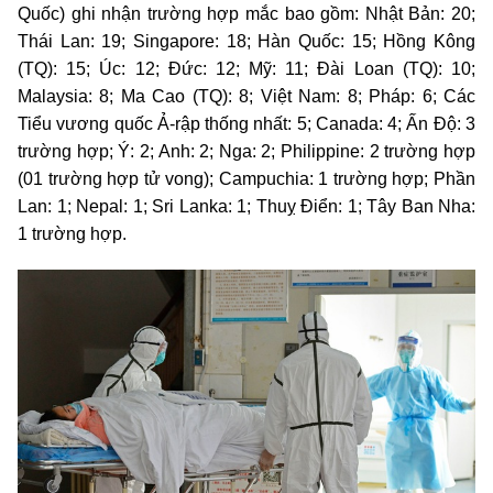
Quốc) ghi nhận trường hợp mắc bao gồm: Nhật Bản: 20;
Thái Lan: 19; Singapore: 18; Hàn Quốc: 15; Hồng Kông
(TQ): 15; Úc: 12; Đức: 12; Mỹ: 11; Đài Loan (TQ): 10;
Malaysia: 8; Ma Cao (TQ): 8; Việt Nam: 8; Pháp: 6; Các
Tiểu vương quốc Ả-rập thống nhất: 5; Canada: 4; Ấn Độ: 3
trường hợp; Ý: 2; Anh: 2; Nga: 2; Philippine: 2 trường hợp
(01 trường hợp tử vong); Campuchia: 1 trường hợp; Phần
Lan: 1; Nepal: 1; Sri Lanka: 1; Thuỵ Điển: 1; Tây Ban Nha:
1 trường hợp.