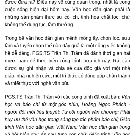
được đưa ra? Điều này vô cùng quan trọng, nhất là trong
cuộc sống hiện đại hôm nay. Văn học dân gian phải là
những sản phẩm thực sự có ích, tinh hoa chắt lọc, chứ
không thể dung tục, tầm thường.
Trong bể văn học dân gian mênh mông ấy, chọn lọc, sưu
tầm và tuyển chọn thế nào đây quả là một công việc không
hề dễ dàng. PGS.TS Trần Thị Trâm đã dành thời gian hai
mươi năm để thực hiện công trình hữu ích này. Rất cần
được sự ghi nhận và chia sẻ của độc giả với một nhà
giáo, nhà nghiên cứu, một trí thức có đóng góp chân thành
và thiết thực với nghề văn bút.
PGS.TS Trần Thị Trâm với các công trình đã xuất bản:
Văn
học và báo chí từ một góc nhìn; Hoàng Ngọc Phách -
người đổi mới tiểu thuyết; Từ cội nguồn văn chương; Phát
huy ưu thế văn học trong sáng tạo tác phẩm báo chí; Giáo
trình Văn học dân gian Việt Nam; Văn học dân gian trong
xã hội hiện đại; Ẩn sau từng con chữ; Giáo trình Văn học