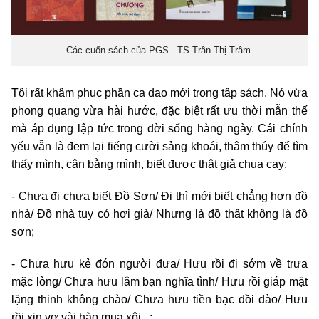
Các cuốn sách của PGS - TS Trần Thị Trâm.
Tôi rất khâm phục phần ca dao mới trong tập sách. Nó vừa
phong quang vừa hài hước, đặc biệt rất ưu thời mẫn thế
mà áp dụng lập tức trong đời sống hàng ngày. Cái chính
yếu vẫn là đem lại tiếng cười sảng khoái, thâm thúy để tìm
thấy mình, cân bằng mình, biết được thật giả chua cay:
- Chưa đi chưa biết Đồ Sơn/ Đi thì mới biết chẳng hơn đồ
nhà/ Đồ nhà tuy có hơi già/ Nhưng là đồ thật không là đồ
sơn;
- Chưa hưu kẻ đón người đưa/ Hưu rồi đi sớm về trưa
mặc lòng/ Chưa hưu lắm bạn nghĩa tình/ Hưu rồi giáp mặt
lặng thinh không chào/ Chưa hưu tiền bạc dồi dào/ Hưu
rồi xin vợ vài hào mua xôi...;