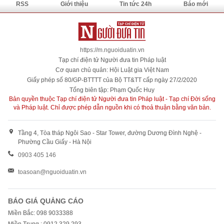
RSS
Giới thiệu
Tin tức 24h
Báo mới
https://m.nguoiduatin.vn
Tạp chí điện tử Người đưa tin Pháp luật
Cơ quan chủ quản: Hội Luật gia Việt Nam
Giấy phép số 80/GP-BTTTT của Bộ TT&TT cấp ngày 27/2/2020
Tổng biên tập: Phạm Quốc Huy
Bản quyền thuộc Tạp chí điện tử Người đưa tin Pháp luật - Tạp chí Đời sống
và Pháp luật. Chỉ được phép dẫn nguồn khi có thoả thuận bằng văn bản.
Tầng 4, Tòa tháp Ngôi Sao - Star Tower, đường Dương Đình Nghệ -
Phường Cầu Giấy - Hà Nội
0903 405 146
toasoan@nguoiduatin.vn
BÁO GIÁ QUẢNG CÁO
Miền Bắc: 098 9033388
Miền Trung : 0912 329 293