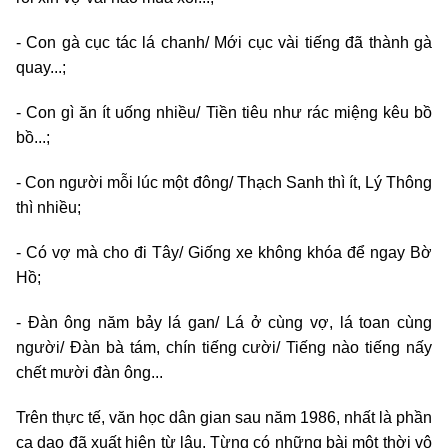
- Con gà cục tác lá chanh/ Mới cục vài tiếng đã thành gà
quay...;
- Con gì ăn ít uống nhiều/ Tiền tiêu như rác miệng kêu bồ
bồ...;
- Con người mỗi lúc một đông/ Thạch Sanh thì ít, Lý Thông
thì nhiều;
- Có vợ mà cho đi Tây/ Giống xe không khóa để ngay Bờ
Hồ;
- Đàn ông năm bảy lá gan/ Lá ở cùng vợ, lá toan cùng
người/ Đàn bà tám, chín tiếng cười/ Tiếng nào tiếng nấy
chết mười đàn ông...
Trên thực tế, văn học dân gian sau năm 1986, nhất là phần
ca dao đã xuất hiện từ lâu. Từng có những bài một thời vô