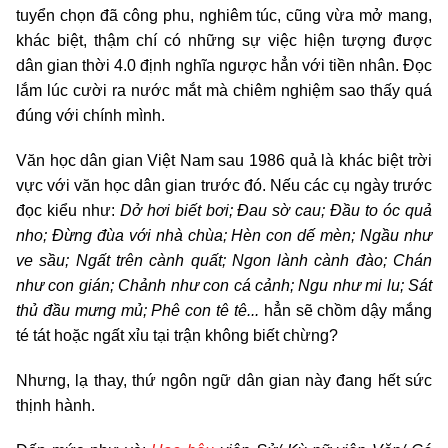
tuyển chọn đã công phu, nghiêm túc, cũng vừa mở mang,
khác biệt, thậm chí có những sự việc hiện tượng được
dân gian thời 4.0 định nghĩa ngược hẳn với tiền nhân. Đọc
lắm lúc cười ra nước mắt mà chiêm nghiệm sao thấy quá
đúng với chính mình.
Văn học dân gian Việt Nam sau 1986 quả là khác biệt trời
vực với văn học dân gian trước đó. Nếu các cụ ngày trước
đọc kiểu như:
Dở hơi biết bơi; Đau sờ cau; Đầu to óc quả
nho; Đừng đùa với nhà chùa; Hèn con dế mèn; Ngầu như
ve sầu; Ngất trên cành quất; Ngon lành cành đào; Chán
như con gián; Chảnh như con cá cảnh; Ngu như mi lu; Sát
thủ đầu mưng mủ; Phê con tê tê...
hẳn sẽ chồm dậy mắng
té tát hoặc ngất xỉu tại trận không biết chừng?
Nhưng, lạ thay, thứ ngôn ngữ dân gian này đang hết sức
thịnh hành.