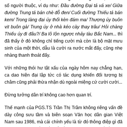
số người thuộc, ví dụ như:
Đầu đường Đại tá vá xe/ Giữa
đường Trung tá bán chè đỗ đen/ Cuối đường Thiếu tá bán
kem/ Trong làng đại úy thổi kèn đám ma/ Thượng úy buôn
vịt buôn gà/ Trung úy ở nhà kéo cày thay trâu/ Hỏi chàng
Thiếu úy đi đâu?/ Ba lô lộn ngược nhảy tàu Bắc Nam.
.. thì
đã thấy ở đó không chỉ tiếng cười mà còn là bộ mặt mưu
sinh của một thời, dẫu là cười ra nước mắt đấy, cũng nhẹ
nhàng thanh thoát đấy.
Với những thói hư tật xấu của ngày hôm nay chẳng hạn,
ca dao hiện đại lập tức có tác dụng khiến đối tượng bị
châm cũng phải thừa nhận dù ngoài miệng cứ cười cười...
Đừng tưởng dân trí không cao hơn quan trí.
Thế mạnh của PGS.TS Trần Thị Trâm không riêng vấn đề
dày công sưu tầm và biên soạn Văn học dân gian Việt
Nam sau 1986, mà cái chính yếu là từ đó thông điệp gì đã