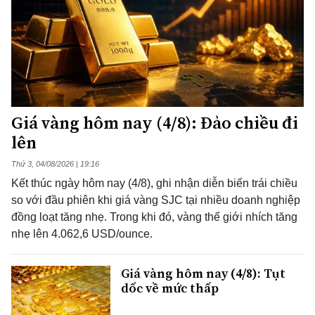
Giá vàng hôm nay (4/8): Đảo chiều đi
lên
Thứ 3, 04/08/2026 | 19:16
Kết thúc ngày hôm nay (4/8), ghi nhận diễn biến trái chiều
so với đầu phiên khi giá vàng SJC tại nhiều doanh nghiệp
đồng loạt tăng nhẹ. Trong khi đó, vàng thế giới nhích tăng
nhẹ lên 4.062,6 USD/ounce.
Giá vàng hôm nay (4/8): Tụt
dốc về mức thấp