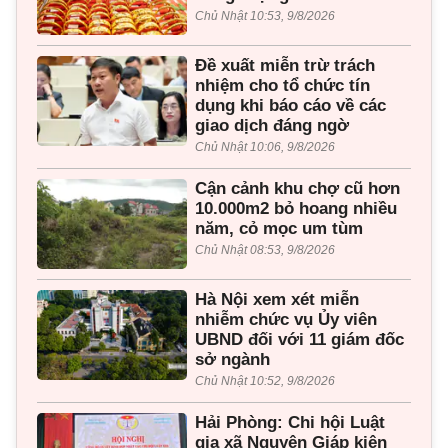
Chủ Nhật 10:53, 9/8/2026
Đề xuất miễn trừ trách
nhiệm cho tổ chức tín
dụng khi báo cáo về các
giao dịch đáng ngờ
Chủ Nhật 10:06, 9/8/2026
Cận cảnh khu chợ cũ hơn
10.000m2 bỏ hoang nhiều
năm, cỏ mọc um tùm
Chủ Nhật 08:53, 9/8/2026
Hà Nội xem xét miễn
nhiễm chức vụ Ủy viên
UBND đối với 11 giám đốc
sở ngành
Chủ Nhật 10:52, 9/8/2026
Hải Phòng: Chi hội Luật
gia xã Nguyên Giáp kiện