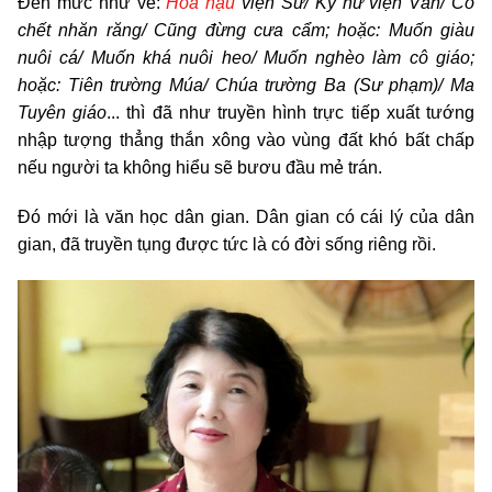
Đến mức như vè:
Hoa hậu
viện Sử/ Kỳ nữ viện Văn/ Có
chết nhăn răng/ Cũng đừng cưa cẩm; hoặc: Muốn giàu
nuôi cá/ Muốn khá nuôi heo/ Muốn nghèo làm cô giáo;
hoặc: Tiên trường Múa/ Chúa trường Ba (Sư phạm)/ Ma
Tuyên giáo
... thì đã như truyền hình trực tiếp xuất tướng
nhập tượng thẳng thắn xông vào vùng đất khó bất chấp
nếu người ta không hiểu sẽ bươu đầu mẻ trán.
Đó mới là văn học dân gian. Dân gian có cái lý của dân
gian, đã truyền tụng được tức là có đời sống riêng rồi.