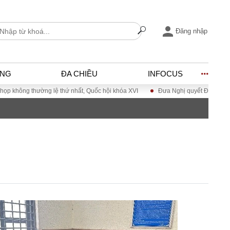
Đăng nhập
ỐNG
ĐA CHIỀU
INFOCUS
thứ nhất, Quốc hội khóa XVI
Đưa Nghị quyết Đại hội Đảng XIV vào cuộc số
I
ĐỜI SỐNG
h
Gia đình
c
Sức khỏe
Cần biết
ờng
Cộng đồng mạng
ng – Đô thị