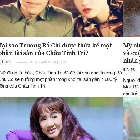
Tại sao Trương Bá Chi được thừa kế một
Mỹ nh
phần tài sản của Châu Tinh Trì?
và cu
nhân 
IẢI TRÍ
Thứ 2, 06/05/2024 | 11:46
GIẢI TRÍ
Giữ đúng lời hứa, Châu Tinh Trì đã để tài sản cho Trương Bá
Chi. Cô sẽ hưởng một phần trong khối tài sản gần 7.600 tỷ
Người đ
đồng của Châu Tinh Trì.
Mai. Bà 
sắc trẻ 