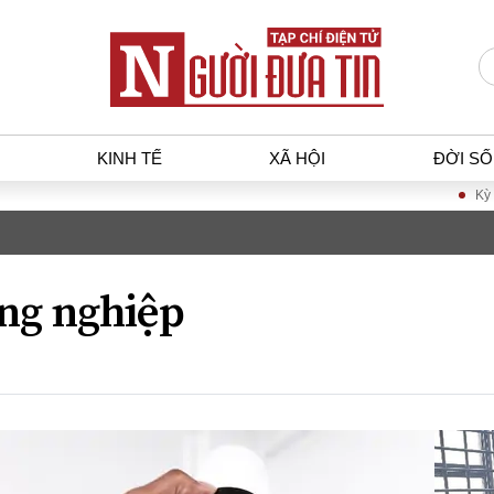
KINH TẾ
XÃ HỘI
ĐỜI S
Kỳ họp không thường lệ 
T
KINH TẾ
XÃ HỘ
p luật
Bất động sản
Dân sin
ng nghiệp
gia
Tài chính - Ngân hàng
Giáo dụ
a
Kinh tế vĩ mô
Văn hoá
g dân
Hồ sơ doanh nghiệp
Môi trư
h sự
Xu hướng thị trường
Giao thô
Tiêu dùng và dư luận
Công nghệ