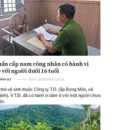
hẩn cấp nam công nhân có hành vi
Đăng ký tin tức mới
 với người dưới 16 tuổi
 HÌNH SỰ
Thứ 7, 31/01/2026 | 16:25
 nhà vệ sinh thuộc Công ty T.D. (ấp Bưng Môn, xã
ành), V.T.Đ. đã có hành vi dâm ô với một người chưa
ên.