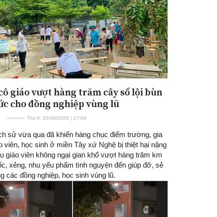
cô giáo vượt hàng trăm cây số lội bùn
sức cho đồng nghiệp vùng lũ
Thứ 6, 01/08/2025 | 17:04
ịch sử vừa qua đã khiến hàng chục điểm trường, gia
o viên, học sinh ở miền Tây xứ Nghệ bị thiệt hại nặng
ều giáo viên không ngại gian khổ vượt hàng trăm km
c, xẻng, nhu yếu phẩm tình nguyện đến giúp đỡ, sẻ
g các đồng nghiệp, học sinh vùng lũ.