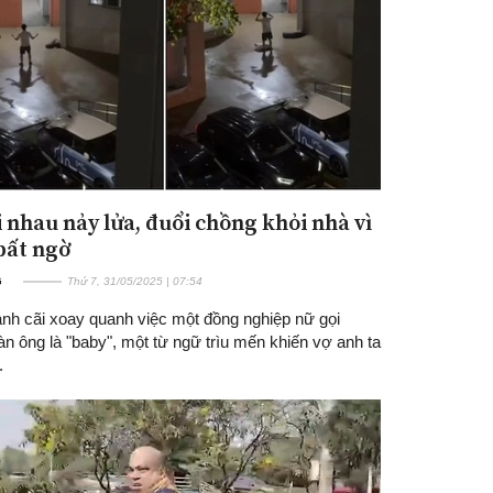
i nhau nảy lửa, đuổi chồng khỏi nhà vì
 bất ngờ
G
Thứ 7, 31/05/2025 | 07:54
anh cãi xoay quanh việc một đồng nghiệp nữ gọi
n ông là "baby", một từ ngữ trìu mến khiến vợ anh ta
.