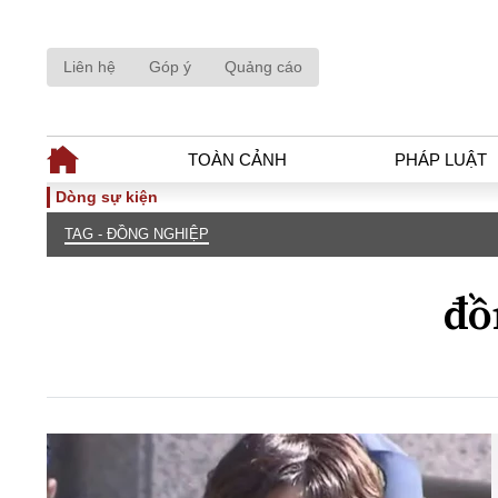
Liên hệ
Góp ý
Quảng cáo
TOÀN CẢNH
PHÁP LUẬT
Dòng sự kiện
TAG - ĐỒNG NGHIỆP
TOÀN CẢNH
PHÁP LUẬ
Tiêu điểm
Dòng chảy phá
đồ
Chính sách
Góc nhìn luật 
Sự kiện
Hồ sơ điều tr
Đối thoại
Tiếng nói côn
Thế giới
An ninh - Hìn