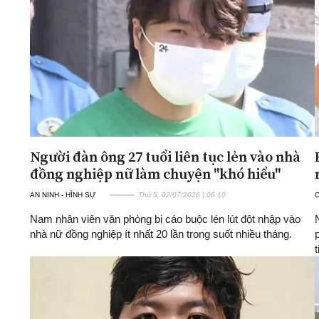
ĐA CHIỀU
INFOCUS
Quan điểm
Xi nhan Trái Phải
Bạn đọc viết
Người đàn ông 27 tuổi liên tục lẻn vào nhà
đồng nghiệp nữ làm chuyện "khó hiểu"
AN NINH - HÌNH SỰ
Thứ 5, 02/07/2026 | 06:10
Nam nhân viên văn phòng bị cáo buộc lén lút đột nhập vào
nhà nữ đồng nghiệp ít nhất 20 lần trong suốt nhiều tháng.