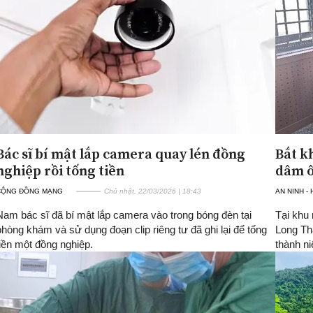
Bác sĩ bí mật lắp camera quay lén đồng
Bắt k
nghiệp rồi tống tiền
dâm ô
CỘNG ĐỒNG MẠNG
Chủ nhật, 22/03/2026 | 18:43
AN NINH -
Nam bác sĩ đã bí mật lắp camera vào trong bóng đèn tại
Tại khu
phòng khám và sử dụng đoạn clip riêng tư đã ghi lại để tống
Long Th
tiền một đồng nghiệp.
thành ni