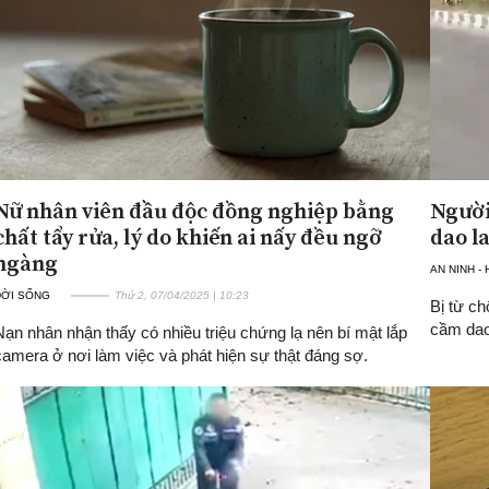
Nữ nhân viên đầu độc đồng nghiệp bằng
Người
chất tẩy rửa, lý do khiến ai nấy đều ngỡ
dao l
ngàng
AN NINH -
ĐỜI SỐNG
Thứ 2, 07/04/2025 | 10:23
Bị từ ch
cầm dao 
Nạn nhân nhận thấy có nhiều triệu chứng lạ nên bí mật lắp
camera ở nơi làm việc và phát hiện sự thật đáng sợ.