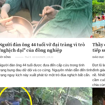
Người đàn ông 44 tuổi vỡ đại tràng vì trò
Thầy 
"nghịch dại" của đồng nghiệp
tiếp 
ĐỜI SỐNG
Thứ 5, 02/10/2025 | 19:21
GIÁO DỤC
Người đàn ông 44 tuổi được đưa đến cấp cứu trong tình
Đợt lũ l
trạng bụng đau dữ dội và co cứng. Nguyên nhân dẫn đến tình
đình giá
trạng nguy kịch này xuất phát từ một trò đùa nghịch bất cẩn.
nề. Nhi
cầm cuố
chia cùn