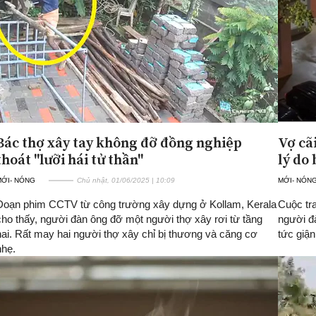
Bác thợ xây tay không đỡ đồng nghiệp
Vợ cã
thoát "lưỡi hái tử thần"
lý do
MỚI- NÓNG
Chủ nhật, 01/06/2025 | 10:09
MỚI- NÓN
Đoạn phim CCTV từ công trường xây dựng ở Kollam, Kerala
Cuộc tr
cho thấy, người đàn ông đỡ một người thợ xây rơi từ tầng
người đà
hai. Rất may hai người thợ xây chỉ bị thương và căng cơ
tức giận
nhẹ.