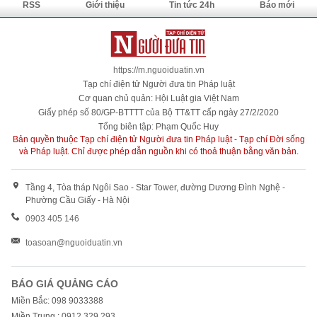
RSS
Giới thiệu
Tin tức 24h
Báo mới
https://m.nguoiduatin.vn
Tạp chí điện tử Người đưa tin Pháp luật
Cơ quan chủ quản: Hội Luật gia Việt Nam
Giấy phép số 80/GP-BTTTT của Bộ TT&TT cấp ngày 27/2/2020
Tổng biên tập: Phạm Quốc Huy
Bản quyền thuộc Tạp chí điện tử Người đưa tin Pháp luật - Tạp chí Đời sống
và Pháp luật. Chỉ được phép dẫn nguồn khi có thoả thuận bằng văn bản.
Tầng 4, Tòa tháp Ngôi Sao - Star Tower, đường Dương Đình Nghệ -
Phường Cầu Giấy - Hà Nội
0903 405 146
toasoan@nguoiduatin.vn
BÁO GIÁ QUẢNG CÁO
Miền Bắc: 098 9033388
Miền Trung : 0912 329 293