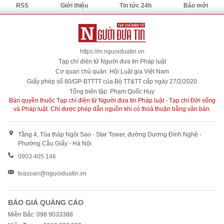
RSS
Giới thiệu
Tin tức 24h
Báo mới
https://m.nguoiduatin.vn
Tạp chí điện tử Người đưa tin Pháp luật
Cơ quan chủ quản: Hội Luật gia Việt Nam
Giấy phép số 80/GP-BTTTT của Bộ TT&TT cấp ngày 27/2/2020
Tổng biên tập: Phạm Quốc Huy
Bản quyền thuộc Tạp chí điện tử Người đưa tin Pháp luật - Tạp chí Đời sống
và Pháp luật. Chỉ được phép dẫn nguồn khi có thoả thuận bằng văn bản.
Tầng 4, Tòa tháp Ngôi Sao - Star Tower, đường Dương Đình Nghệ -
Phường Cầu Giấy - Hà Nội
0903 405 146
toasoan@nguoiduatin.vn
BÁO GIÁ QUẢNG CÁO
Miền Bắc: 098 9033388