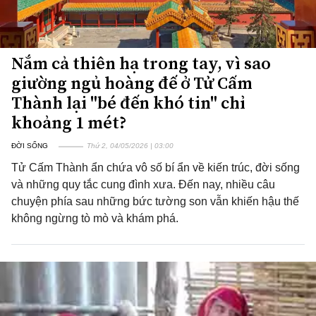
Nắm cả thiên hạ trong tay, vì sao
giường ngủ hoàng đế ở Tử Cấm
Thành lại "bé đến khó tin" chỉ
khoảng 1 mét?
ĐỜI SỐNG
Thứ 2, 04/05/2026 | 03:00
Tử Cấm Thành ẩn chứa vô số bí ẩn về kiến trúc, đời sống
và những quy tắc cung đình xưa. Đến nay, nhiều câu
chuyện phía sau những bức tường son vẫn khiến hậu thế
không ngừng tò mò và khám phá.