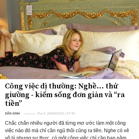
Công việc dị thường: Nghề... thử
giường - kiếm sống đơn giản và “ra
tiền”
DÂN SINH
Thứ 4, 29/04/2020 | 07:30
Chắc chắn nhiều người đã từng mơ ước làm một công
việc nào đó mà chỉ cần ngủ thôi cũng ra tiền. Nghe có vẻ
vô lý nhưng sự thực, có một công việc chỉ cần bạn nằm