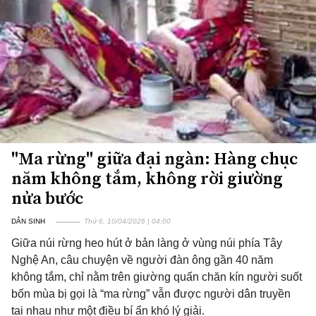
"Ma rừng" giữa đại ngàn: Hàng chục
năm không tắm, không rời giường
nửa bước
DÂN SINH
Thứ 6, 10/04/2026 | 04:00
Giữa núi rừng heo hút ở bản làng ở vùng núi phía Tây
Nghệ An, câu chuyện về người đàn ông gần 40 năm
không tắm, chỉ nằm trên giường quấn chăn kín người suốt
bốn mùa bị gọi là “ma rừng” vẫn được người dân truyền
tai nhau như một điều bí ẩn khó lý giải.