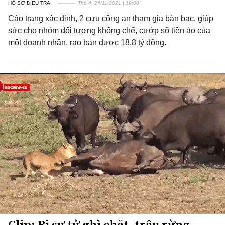
HỒ SƠ ĐIỀU TRA
Thứ 4, 24/11/2021 | 19:00
Cáo trạng xác định, 2 cựu công an tham gia bàn bạc, giúp
sức cho nhóm đối tượng khống chế, cướp số tiền ảo của
một doanh nhân, rao bán được 18,8 tỷ đồng.
Clip: Bị sư tử ghì chặt, trâu rừng