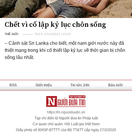
Chết vì cố lập kỷ lục chôn sống
THẾ GIỚI
Thứ 5, 27/12/2012 | 23:55
– Cảnh sát Sri Lanka cho biết, một nam giới nước này đã
thiệt mạng trong khi cố thiết lập kỷ lục về thời gian bị chôn
sống lâu nhất.
RSS
Giới thiệu
Tin tức 24h
Báo mới
https://m.nguoiduatin.vn
Tạp chí điện tử Người đưa tin Pháp luật
Cơ quan chủ quản: Hội Luật gia Việt Nam
Giấy phép số 80/GP-BTTTT của Bộ TT&TT cấp ngày 27/2/2020