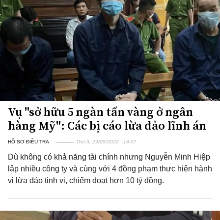
Vụ "sở hữu 5 ngàn tấn vàng ở ngân
hàng Mỹ": Các bị cáo lừa đảo lĩnh án
HỒ SƠ ĐIỀU TRA
Thứ 5, 29/09/2022 | 18:07
Dù không có khả năng tài chính nhưng Nguyễn Minh Hiệp
lập nhiều công ty và cùng với 4 đồng phạm thực hiện hành
vi lừa đảo tinh vi, chiếm đoạt hơn 10 tỷ đồng.