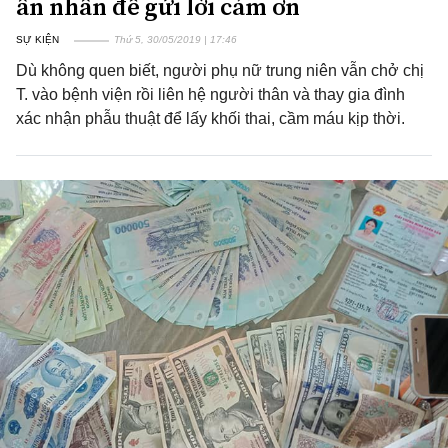
ân nhân để gửi lời cảm ơn
SỰ KIỆN
Thứ 5, 30/05/2019 | 17:46
Dù không quen biết, người phụ nữ trung niên vẫn chở chị
T. vào bệnh viện rồi liên hệ người thân và thay gia đình
xác nhận phẫu thuật để lấy khối thai, cầm máu kịp thời.