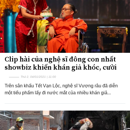
Clip hài của nghệ sĩ đông con nhất
showbiz khiến khán giả khóc, cười
Thứ 2, 04/01/2021 | 11:00
Trên sân khấu Tết Vạn Lộc, nghệ sĩ Vượng râu đã diễn
một tiểu phẩm lấy đi nước mắt của nhiều khán giả...