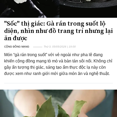
"Sốc" thị giác: Gà rán trong suốt lộ
diện, nhìn như đồ trang trí nhưng lại
ăn được
CỘNG ĐỒNG MẠNG
Thứ 3, 05/05/2026 | 19:00
Món “gà rán trong suốt” với vẻ ngoài như pha lê đang
khiến cộng đồng mạng tò mò và bàn tán sôi nổi. Không chỉ
gây ấn tượng thị giác, sáng tạo ẩm thực độc lạ này còn
được xem như ranh giới mới giữa món ăn và nghệ thuật.