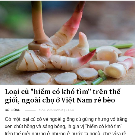
Loại củ "hiếm có khó tìm" trên thế
giới, ngoài chợ ở Việt Nam rẻ bèo
ĐỜI SỐNG
Thứ 3, 23/09/2025 | 14:00
Có một loại củ có vẻ ngoài giống củ gừng nhưng vỏ trắng
xen chút hồng và sáng bóng, là gia vị "hiếm có khó tìm"
trên thế giới nhưng ở nhưng ở nước ta ngoài chợ vừa rẻ