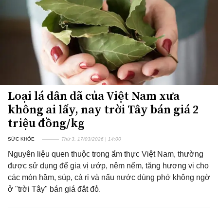
Loại lá dân dã của Việt Nam xưa
không ai lấy, nay trời Tây bán giá 2
triệu đồng/kg
SỨC KHỎE
Thứ 3, 17/03/2026 | 14:00
Nguyên liệu quen thuộc trong ẩm thực Việt Nam, thường
được sử dụng để gia vị ướp, nêm nếm, tăng hương vị cho
các món hầm, súp, cà ri và nấu nước dùng phở không ngờ
ở "trời Tây" bán giá đắt đỏ.