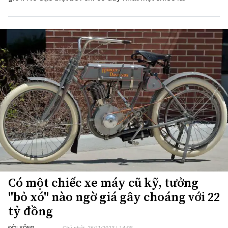
Có một chiếc xe máy cũ kỹ, tưởng
"bỏ xó" nào ngờ giá gây choáng với 22
tỷ đồng
ĐỜI SỐNG
Chủ nhật, 26/11/2023 | 14:05