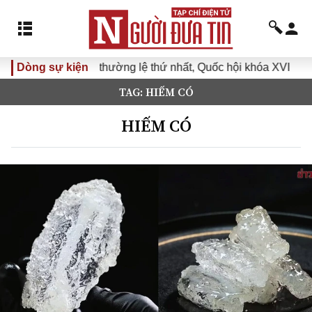
ường lệ thứ nhất, Quốc hội khóa XVI
Dòng sự kiện
Đưa Nghị quyết Đại
TAG: HIẾM CÓ
HIẾM CÓ