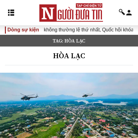
ỳ họp không thường lệ thứ nhất, Quốc hội khóa XVI
Dòng sự kiện
Đưa N
TAG: HÒA LẠC
HÒA LẠC