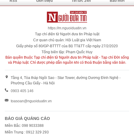
RSS
Giới thiệu
Tin tức 24h
Báo mới
https://m.nguoiduatin.vn
Tạp chí điện tử Người đưa tin Pháp luật
Cơ quan chủ quản: Hội Luật gia Việt Nam
Giấy phép số 80/GP-BTTTT của Bộ TT&TT cấp ngày 27/2/2020
Tổng biên tập: Phạm Quốc Huy
Bản quyền thuộc Tạp chí điện tử Người đưa tin Pháp luật - Tạp chí Đời sống
và Pháp luật. Chỉ được phép dẫn nguồn khi có thoả thuận bằng văn bản.
Tầng 4, Tòa tháp Ngôi Sao - Star Tower, đường Dương Đình Nghệ -
Phường Cầu Giấy - Hà Nội
0903 405 146
toasoan@nguoiduatin.vn
BÁO GIÁ QUẢNG CÁO
Miền Bắc: 098 9033388
Miền Trung : 0912 329 293