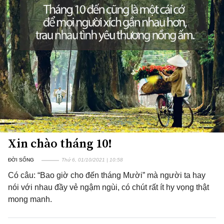
Xin chào tháng 10!
ĐỜI SỐNG
Thứ 6, 01/10/2021 | 10:58
Có câu: “Bao giờ cho đến tháng Mười” mà người ta hay
nói với nhau đầy vẻ ngậm ngùi, có chút rất ít hy vọng thật
mong manh.