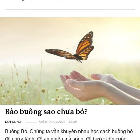
Bảo buông sao chưa bỏ?
ĐỜI SỐNG
Thứ 6, 07/04/2023 | 12:35
Buông Bỏ. Chúng ta vẫn khuyên nhau học cách buông bỏ
để chữa lành, để an nhiên mà sống, để bước tiếp cuộc