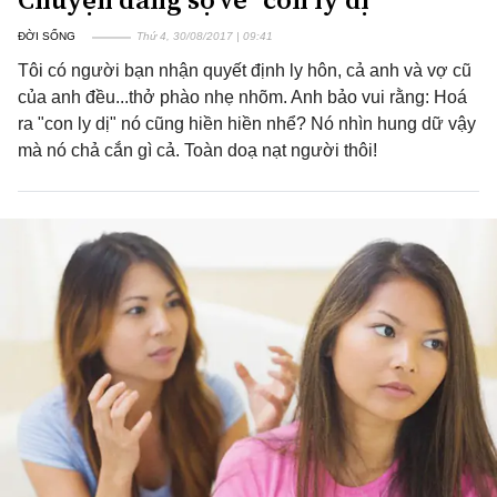
ĐỜI SỐNG
Thứ 4, 30/08/2017 | 09:41
Tôi có người bạn nhận quyết định ly hôn, cả anh và vợ cũ
của anh đều...thở phào nhẹ nhõm. Anh bảo vui rằng: Hoá
ra "con ly dị" nó cũng hiền hiền nhể? Nó nhìn hung dữ vậy
mà nó chả cắn gì cả. Toàn doạ nạt người thôi!