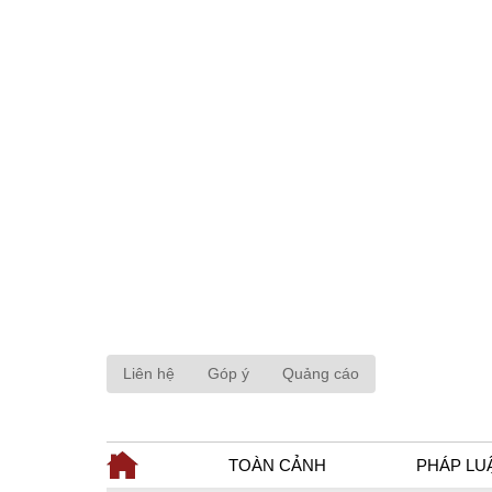
Liên hệ
Góp ý
Quảng cáo
TOÀN CẢNH
PHÁP LU