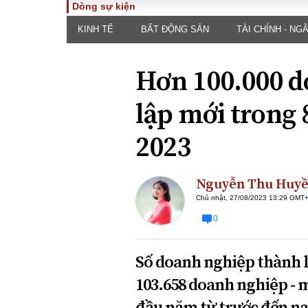
Dòng sự kiện
KINH TẾ
BẤT ĐỘNG SẢN
TÀI CHÍNH - NG
TOÀN CẢNH
PHÁP 
Tiêu điểm
Dòng ch
Hơn 100.000 d
luật
Chính sách
Góc nhìn 
Sự kiện
lập mới trong
Hồ sơ đi
Đối thoại
Tiếng nó
2023
Thế giới
An ninh 
Nguyễn Thu Huy
Chủ nhật, 27/08/2023 13:29 GMT
0
Số doanh nghiệp thành l
ĐA CHIỀU
INFOC
103.658 doanh nghiệp - 
Quan điểm
đầu năm từ trước đến na