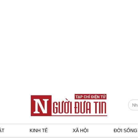
ẬT
KINH TẾ
XÃ HỘI
ĐỜI SỐNG