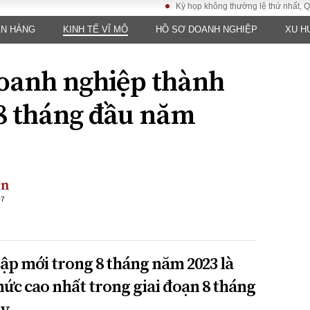
Kỳ họp không thường lệ thứ nhất, Quốc hội
ÂN HÀNG
KINH TẾ VĨ MÔ
HỒ SƠ DOANH NGHIỆP
XU H
LUẬT
KINH TẾ
XÃ HỘI
ảy pháp
Bất động sản
Dân sinh
oanh nghiệp thành
Tài chính - Ngân
Giáo dục
luật gia
hàng
Văn hoá
 8 tháng đầu năm
ều tra
Kinh tế vĩ mô
Môi trườn
i công dân
Hồ sơ doanh
Giao thông
nghiệp
- Hình sự
Xu hướng thị
trường
ền
Tiêu dùng và dư
+7
luận
Công nghệ
ập mới trong 8 tháng năm 2023 là
US
mức cao nhất trong giai đoạn 8 tháng
y.