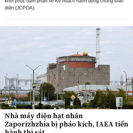
khôi phục đàm phán về Kế hoạch hành động chung toàn
diện (JCPOA).
Nhà máy điện hạt nhân
Zaporizhzhia bị pháo kích, IAEA tiến
hành thị sát