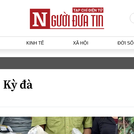
KINH TẾ
XÃ HỘI
ĐỜI S
Kỳ họp k
T
KINH TẾ
XÃ HỘ
p luật
Bất động sản
Dân sin
Kỳ đà
gia
Tài chính - Ngân hàng
Giáo dụ
a
Kinh tế vĩ mô
Văn hoá
g dân
Hồ sơ doanh nghiệp
Môi trư
h sự
Xu hướng thị trường
Giao thô
Tiêu dùng và dư luận
Công nghệ