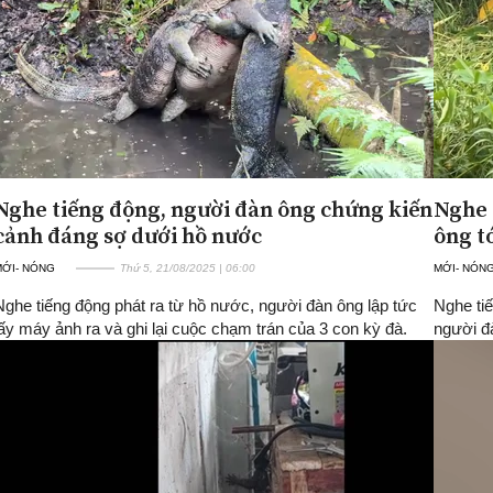
Nghe tiếng động, người đàn ông chứng kiến
Nghe 
cảnh đáng sợ dưới hồ nước
ông t
MỚI- NÓNG
Thứ 5, 21/08/2025 | 06:00
MỚI- NÓN
Nghe tiếng động phát ra từ hồ nước, người đàn ông lập tức
Nghe ti
lấy máy ảnh ra và ghi lại cuộc chạm trán của 3 con kỳ đà.
người đà