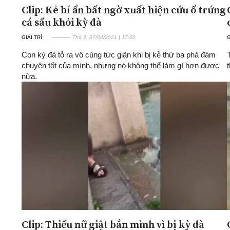
Clip: Kẻ bí ẩn bất ngờ xuất hiện cứu ổ trứng
cá sấu khỏi kỳ đà
GIẢI TRÍ
Thứ 4, 07/04/2021 | 17:00
G
Con kỳ đà tỏ ra vô cùng tức giận khi bị kẻ thứ ba phá đám
chuyện tốt của mình, nhưng nó không thể làm gì hơn được
nữa.
Clip: Thiếu nữ giật bắn mình vì bị kỳ đà