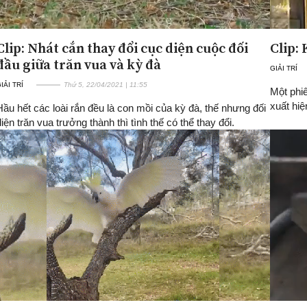
Clip: Nhát cắn thay đổi cục diện cuộc đối
Clip: 
đầu giữa trăn vua và kỳ đà
GIẢI TRÍ
IẢI TRÍ
Thứ 5, 22/04/2021 | 11:55
Một phiê
xuất hiệ
Hầu hết các loài rắn đều là con mồi của kỳ đà, thế nhưng đối
diện trăn vua trưởng thành thì tình thế có thể thay đổi.