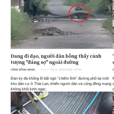
ĐA CHIỀU
INFOCUS
Quan điểm
Xi nhan Trái Phải
Bạn đọc viết
Đang đi dạo, người dân bỗng thấy cảnh
tượng "đáng sợ" ngoài đường
CỘNG ĐỒNG MẠNG
Thứ 5, 30/07/2026 | 00:00
Đàn kỳ đà khổng lồ bất ngờ "chiếm lĩnh" đường phố tại một
khu dân cư ở Thái Lan, khiến người dân và cộng đồng mạng
không khỏi kinh ngạc.