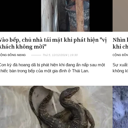
Vào bếp, chủ nhà tái mặt khi phát hiện "vị
Nhìn 
khách không mời"
khi c
CỘNG ĐỒNG MẠNG
Thứ 5, 12/12/2024 | 19:30
CỘNG ĐỒ
Con kỳ đà hoang dã bị phát hiện khi đang ẩn nấp sau một
Sự xuất
chiếc bàn trong bếp của một gia đình ở Thái Lan.
không kh