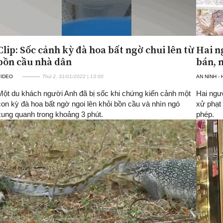
Clip: Sốc cảnh kỳ đà hoa bất ngờ chui lên từ
Hai n
bồn cầu nhà dân
bán, 
VIDEO
Thứ 2, 31/01/2022 | 13:00
AN NINH -
Một du khách người Anh đã bị sốc khi chứng kiến cảnh một
Hai ngư
con kỳ đà hoa bất ngờ ngoi lên khỏi bồn cầu và nhìn ngó
xử phạt 
xung quanh trong khoảng 3 phút.
phép.