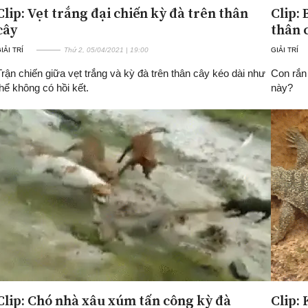
Clip: Vẹt trắng đại chiến kỳ đà trên thân
Clip:
cây
thân 
IẢI TRÍ
Thứ 2, 05/04/2021 | 19:00
GIẢI TRÍ
Trận chiến giữa vẹt trắng và kỳ đà trên thân cây kéo dài như
Con rắn 
thể không có hồi kết.
này?
Clip: Chó nhà xâu xúm tấn công kỳ đà
Clip: 