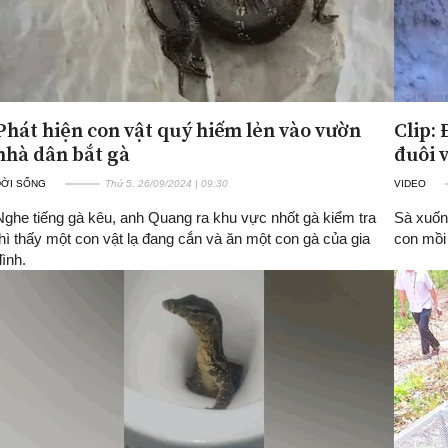
Phát hiện con vật quý hiếm lẻn vào vườn
Clip:
nhà dân bắt gà
đuôi v
ĐỜI SỐNG
Thứ 5, 26/09/2024 | 09:30
VIDEO
Nghe tiếng gà kêu, anh Quang ra khu vực nhốt gà kiểm tra
Sà xuống
thì thấy một con vật lạ đang cắn và ăn một con gà của gia
con mồi 
đình.