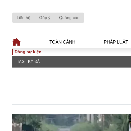
Liên hệ
Góp ý
Quảng cáo
TOÀN CẢNH
PHÁP LUẬT
Dòng sự kiện
TAG - KỲ ĐÀ
TOÀN CẢNH
PHÁP LUẬ
Tiêu điểm
Dòng chảy phá
Chính sách
Góc nhìn luật 
Sự kiện
Hồ sơ điều tr
Đối thoại
Tiếng nói côn
Thế giới
An ninh - Hìn