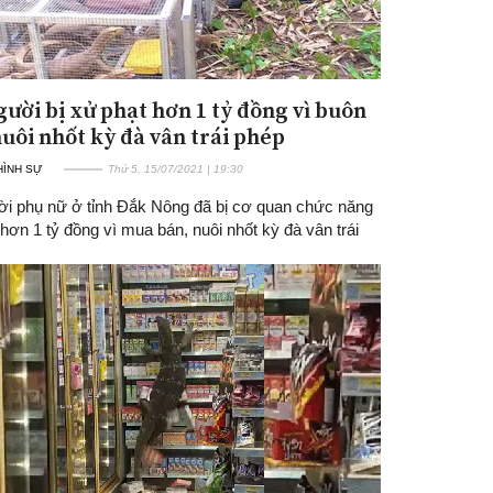
gười bị xử phạt hơn 1 tỷ đồng vì buôn
nuôi nhốt kỳ đà vân trái phép
 HÌNH SỰ
Thứ 5, 15/07/2021 | 19:30
ời phụ nữ ở tỉnh Đắk Nông đã bị cơ quan chức năng
hơn 1 tỷ đồng vì mua bán, nuôi nhốt kỳ đà vân trái