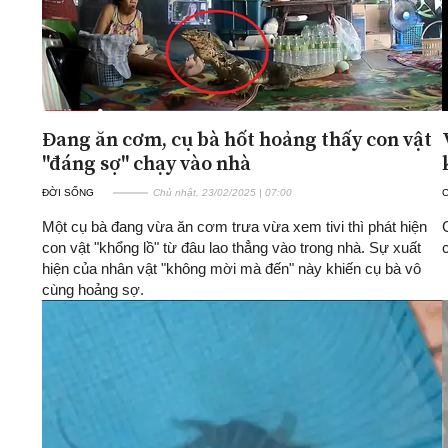
Đang ăn cơm, cụ bà hốt hoảng thấy con vật
"đáng sợ" chạy vào nhà
ĐỜI SỐNG
Chủ nhật, 23/02/2025 | 07:00
Một cụ bà đang vừa ăn cơm trưa vừa xem tivi thì phát hiện
con vật "khổng lồ" từ đâu lao thẳng vào trong nhà. Sự xuất
hiện của nhân vật "không mời mà đến" này khiến cụ bà vô
cùng hoảng sợ.