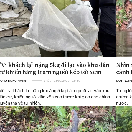
“Vị khách lạ” nặng 5kg đi lạc vào khu dân
Nhìn 
cư khiến hàng trăm người kéo tới xem
cảnh 
CỘNG ĐỒNG MẠNG
Thứ 7, 23/05/2026 | 19:30
MỚI- NÓN
Một “vị khách lạ” nặng khoảng 5 kg bất ngờ đi lạc vào khu
Trong l
dân cư, khiến người dân xôn xao trước khi giao cho chính
chứng k
quyền thả về tự nhiên.
nước.