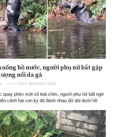
xuống hồ nước, người phụ nữ bắt gặp
Đăng ký tin tức mới
tượng nổi da gà
G
Thứ 4, 19/11/2025 | 03:00
úc quay phim một số loài chim, người phụ nữ bất ngờ
iến cảnh hai con kỳ đà đánh nhau dữ dội dưới hồ