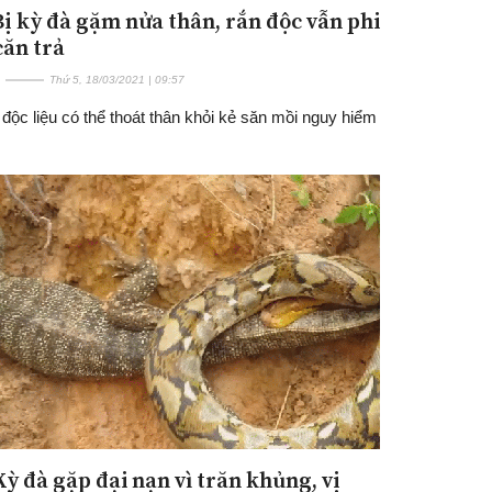
 Bị kỳ đà gặm nửa thân, rắn độc vẫn phi
căn trả
Thứ 5, 18/03/2021 | 09:57
độc liệu có thể thoát thân khỏi kẻ săn mồi nguy hiểm
Kỳ đà gặp đại nạn vì trăn khủng, vị