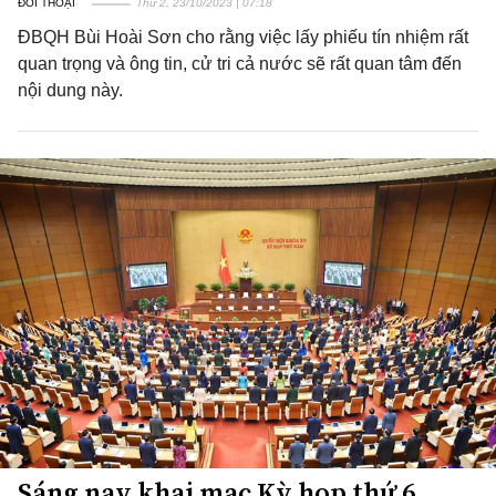
ĐỐI THOẠI
Thứ 2, 23/10/2023 | 07:18
ĐBQH Bùi Hoài Sơn cho rằng việc lấy phiếu tín nhiệm rất
quan trọng và ông tin, cử tri cả nước sẽ rất quan tâm đến
nội dung này.
Sáng nay khai mạc Kỳ họp thứ 6,