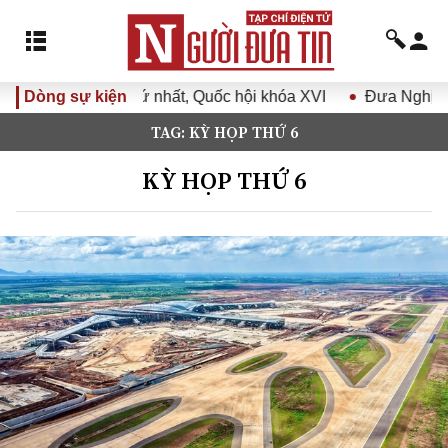
t, Quốc hội khóa XVI
Dòng sự kiện
Đưa Nghị quyết Đại hội Đảng XIV và
TAG: KỲ HỌP THỨ 6
KỲ HỌP THỨ 6