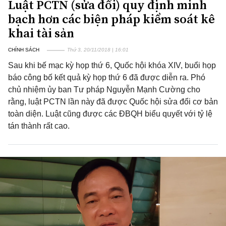
Luật PCTN (sửa đổi) quy định minh
bạch hơn các biện pháp kiểm soát kê
khai tài sản
CHÍNH SÁCH
Thứ 3, 20/11/2018 | 16:01
Sau khi bế mạc kỳ họp thứ 6, Quốc hội khóa XIV, buổi họp
báo công bố kết quả kỳ họp thứ 6 đã được diễn ra. Phó
chủ nhiệm ủy ban Tư pháp Nguyễn Mạnh Cường cho
rằng, luật PCTN lần này đã được Quốc hội sửa đổi cơ bản
toàn diện. Luật cũng được các ĐBQH biểu quyết với tỷ lệ
tán thành rất cao.