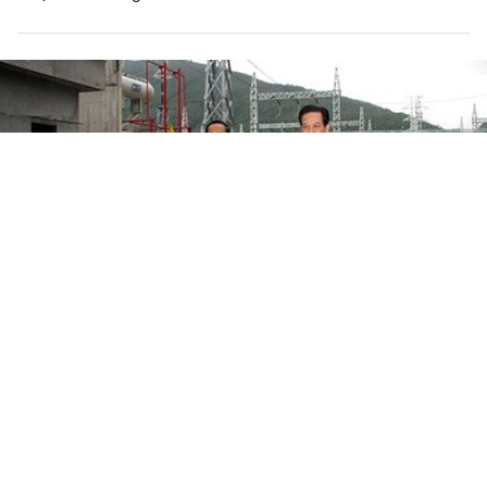
Khởi công xây dựng “siêu” dự án
Formosa tại Hà Tĩnh
Thứ 5, 27/12/2012 | 23:42