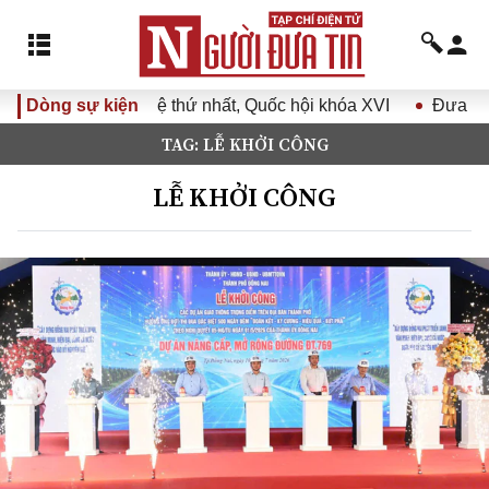
hứ nhất, Quốc hội khóa XVI
Dòng sự kiện
Đưa Nghị quyết Đại hội Đảng 
TAG: LỄ KHỞI CÔNG
LỄ KHỞI CÔNG