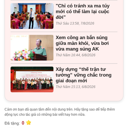
"Chỉ có tránh xa ma túy
mới có thể làm lại cuộc
đời"
Thứ Sáu 13:58, 7/8/2026
Xem công an bắn súng
giữa màn khói, vừa bơi
vừa mang súng AK
Thứ Năm 16:44, 6/8/2026
Xây dựng “thế trận tư
tưởng” vững chắc trong
giai đoạn mới
Thứ Năm 15:13, 6/8/2026
Cảm ơn bạn đã quan tâm đến nội dung trên. Hãy tặng sao để tiếp thêm
động lực cho tác giả có những bài viết hay hơn nữa.
0
Đã tặng: