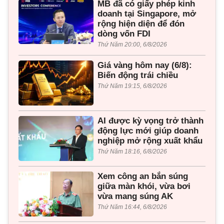
MB đã có giấy phép kinh
doanh tại Singapore, mở
rộng hiện diện để đón
dòng vốn FDI
Thứ Năm 20:00, 6/8/2026
Giá vàng hôm nay (6/8):
Biến động trái chiều
Thứ Năm 19:15, 6/8/2026
AI được kỳ vọng trở thành
động lực mới giúp doanh
nghiệp mở rộng xuất khẩu
Thứ Năm 18:16, 6/8/2026
Xem công an bắn súng
giữa màn khói, vừa bơi
vừa mang súng AK
Thứ Năm 16:44, 6/8/2026