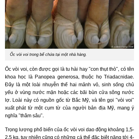
Ốc vòi voi trong bể chứa tại một nhà hàng.
Ốc vòi voi, còn được gọi là tu hài hay "con thụt thò", có tên
khoa học là Panopea generosa, thuộc họ Triadacnidae.
Đây là một loài nhuyễn thể hai mảnh vỏ, sinh sống chủ
yếu ở vùng nước mặn hoặc các bãi bùn cửa sông nước
lợ. Loài này có nguồn gốc từ Bắc Mỹ, và tên gọi "vòi voi"
xuất phát từ một cụm từ của người bản địa Mỹ, mang ý
nghĩa "thâm sâu".
Trọng lượng phổ biến của ốc vòi voi dao động khoảng 1,5-
2,5 kg, tuy nhiên cũng có những cá thể đặc biệt nặng tới 4-