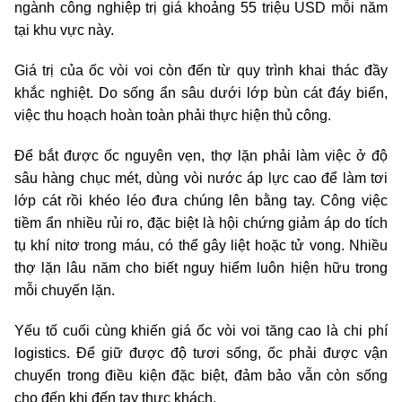
ngành công nghiệp trị giá khoảng 55 triệu USD mỗi năm
tại khu vực này.
Giá trị của ốc vòi voi còn đến từ quy trình khai thác đầy
khắc nghiệt. Do sống ẩn sâu dưới lớp bùn cát đáy biển,
việc thu hoạch hoàn toàn phải thực hiện thủ công.
Để bắt được ốc nguyên vẹn, thợ lặn phải làm việc ở độ
sâu hàng chục mét, dùng vòi nước áp lực cao để làm tơi
lớp cát rồi khéo léo đưa chúng lên bằng tay. Công việc
tiềm ẩn nhiều rủi ro, đặc biệt là hội chứng giảm áp do tích
tụ khí nitơ trong máu, có thể gây liệt hoặc tử vong. Nhiều
thợ lặn lâu năm cho biết nguy hiểm luôn hiện hữu trong
mỗi chuyến lặn.
Yếu tố cuối cùng khiến giá ốc vòi voi tăng cao là chi phí
logistics. Để giữ được độ tươi sống, ốc phải được vận
chuyển trong điều kiện đặc biệt, đảm bảo vẫn còn sống
cho đến khi đến tay thực khách.