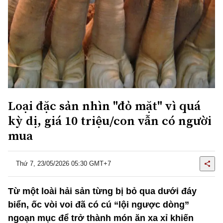
Loại đặc sản nhìn "đỏ mặt" vì quá
kỳ dị, giá 10 triệu/con vẫn có người
mua
Thứ 7, 23/05/2026 05:30 GMT+7
Từ một loài hải sản từng bị bỏ qua dưới đáy
biển, ốc vòi voi đã có cú “lội ngược dòng”
ngoạn mục để trở thành món ăn xa xỉ khiến