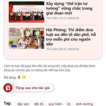
Xây dựng “thế trận tư
tưởng” vững chắc trong
giai đoạn mới
Thứ Năm 15:13, 6/8/2026
Hải Phòng: Thí điểm đưa
luật sư đến tổ dân phố, hỗ
trợ miễn phí cho người
dân
Thứ Năm 08:39, 6/8/2026
Cảm ơn bạn đã quan tâm đến nội dung trên. Hãy tặng sao để tiếp thêm
động lực cho tác giả có những bài viết hay hơn nữa.
0
Đã tặng:
Tặng sao cho tác giả
Tag:
đặc sản
đắt đỏ
quý hiếm
ốc
dinh dưỡng