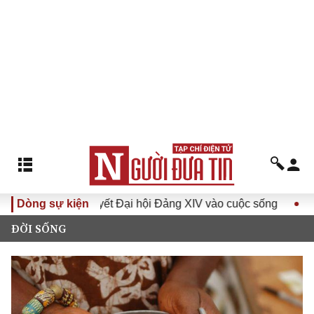
a Nghị quyết Đại hội Đảng XIV vào cuộc sống
Dòng sự kiện
Hướng tới Đ
ĐỜI SỐNG