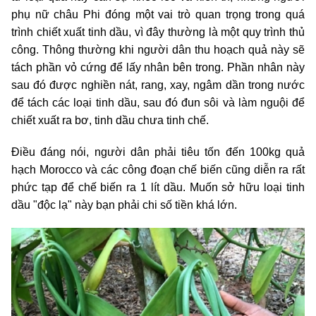
phụ nữ châu Phi đóng một vai trò quan trọng trong quá
trình chiết xuất tinh dầu, vì đây thường là một quy trình thủ
công. Thông thường khi người dân thu hoạch quả này sẽ
tách phần vỏ cứng để lấy nhân bên trong. Phần nhân này
sau đó được nghiền nát, rang, xay, ngâm dần trong nước
để tách các loại tinh dầu, sau đó đun sôi và làm nguội để
chiết xuất ra bơ, tinh dầu chưa tinh chế.
Điều đáng nói, người dân phải tiêu tốn đến 100kg quả
hạch Morocco và các công đoạn chế biến cũng diễn ra rất
phức tạp để chế biến ra 1 lít dầu. Muốn sở hữu loại tinh
dầu "độc lạ" này bạn phải chi số tiền khá lớn.