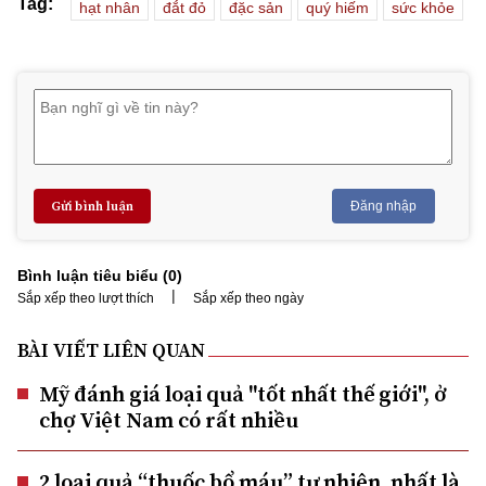
Tag:
hạt nhân
đắt đỏ
đặc sản
quý hiếm
sức khỏe
Gửi bình luận
Đăng nhập
Bình luận tiêu biểu (
0
)
|
Sắp xếp theo lượt thích
Sắp xếp theo ngày
BÀI VIẾT LIÊN QUAN
Mỹ đánh giá loại quả "tốt nhất thế giới", ở
chợ Việt Nam có rất nhiều
2 loại quả “thuốc bổ máu” tự nhiên, nhất là