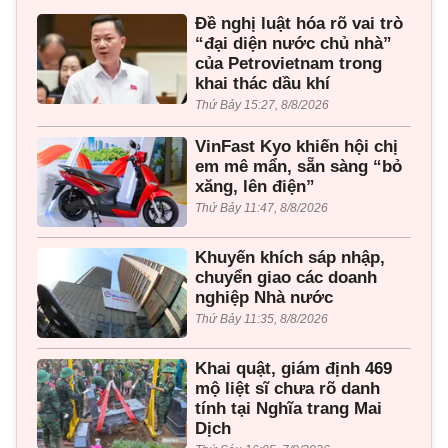
Đề nghị luật hóa rõ vai trò
“đại diện nước chủ nhà”
của Petrovietnam trong
khai thác dầu khí
Thứ Bảy 15:27, 8/8/2026
VinFast Kyo khiến hội chị
em mê mẩn, sẵn sàng “bỏ
xăng, lên điện”
Thứ Bảy 11:47, 8/8/2026
Khuyến khích sáp nhập,
chuyển giao các doanh
nghiệp Nhà nước
Thứ Bảy 11:35, 8/8/2026
Khai quật, giám định 469
mộ liệt sĩ chưa rõ danh
tính tại Nghĩa trang Mai
Dịch