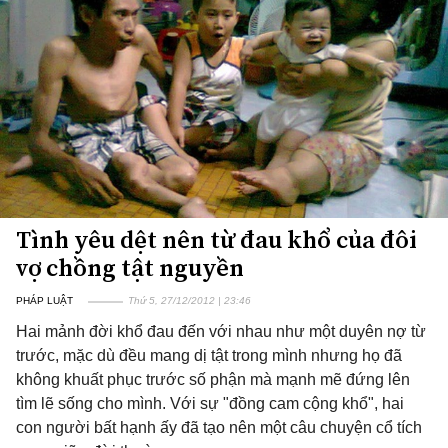
Tình yêu dệt nên từ đau khổ của đôi
vợ chồng tật nguyền
PHÁP LUẬT
Thứ 5, 27/12/2012 | 23:46
Hai mảnh đời khổ đau đến với nhau như một duyên nợ từ
trước, mặc dù đều mang dị tật trong mình nhưng họ đã
không khuất phục trước số phận mà mạnh mẽ đứng lên
tìm lẽ sống cho mình. Với sự "đồng cam cộng khổ", hai
con người bất hạnh ấy đã tạo nên một câu chuyện cổ tích