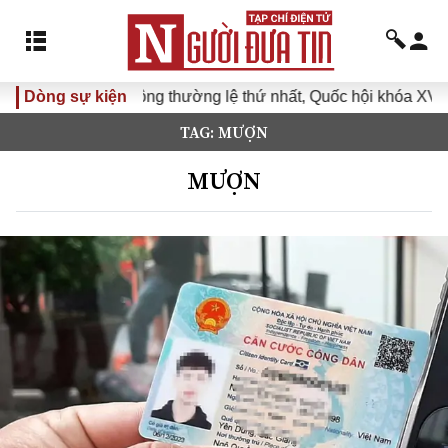
Kỳ họp không thường lệ thứ nhất, Quốc hội khóa XVI
Dòng sự kiện
Đưa N
TAG: MƯỢN
MƯỢN