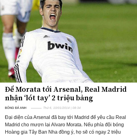
Để Morata tới Arsenal, Real Madrid
nhận ‘lót tay’ 2 triệu bảng
BÓNG ĐÁ ANH
Thứ 6, 10/01/2014 | 08:34
Đại diện của Arsenal đã bay tới Madrid để yêu cầu Real
Madrid cho mượn lại Alvaro Morata. Nếu phía đội bóng
Hoàng gia Tây Ban Nha đồng ý, họ sẽ có ngay 2 triệu