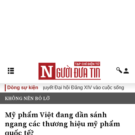
Đưa Nghị quyết Đại hội Đảng XIV vào cuộc sống
Dòng sự kiện
Hướng tớ
KHÔNG NÊN BỎ LỠ
Mỹ phẩm Việt đang dần sánh
ngang các thương hiệu mỹ phẩm
quốc tế?