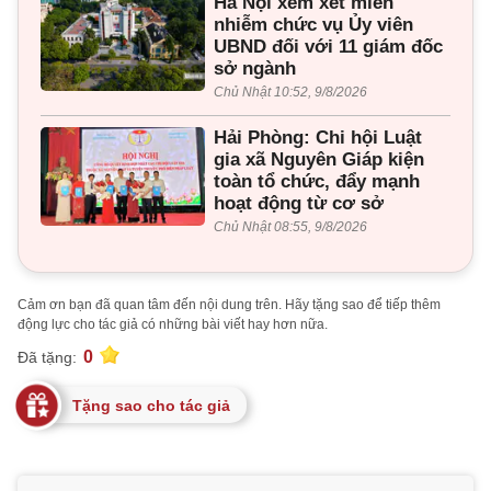
Hà Nội xem xét miễn
nhiễm chức vụ Ủy viên
UBND đối với 11 giám đốc
sở ngành
Chủ Nhật 10:52, 9/8/2026
Hải Phòng: Chi hội Luật
gia xã Nguyên Giáp kiện
toàn tổ chức, đẩy mạnh
hoạt động từ cơ sở
Chủ Nhật 08:55, 9/8/2026
Cảm ơn bạn đã quan tâm đến nội dung trên. Hãy tặng sao để tiếp thêm
động lực cho tác giả có những bài viết hay hơn nữa.
0
Đã tặng:
Tặng sao cho tác giả