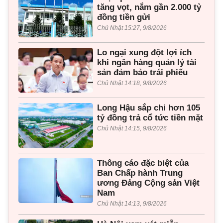
tăng vọt, nắm gần 2.000 tỷ
đồng tiền gửi
Chủ Nhật 15:27, 9/8/2026
Lo ngại xung đột lợi ích
khi ngân hàng quản lý tài
sản đảm bảo trái phiếu
Chủ Nhật 14:18, 9/8/2026
Long Hậu sắp chi hơn 105
tỷ đồng trả cổ tức tiền mặt
Chủ Nhật 14:15, 9/8/2026
Thông cáo đặc biệt của
Ban Chấp hành Trung
ương Đảng Cộng sản Việt
Nam
Chủ Nhật 14:13, 9/8/2026