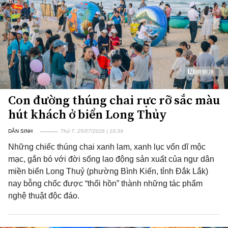
Con đường thúng chai rực rỡ sắc màu
hút khách ở biển Long Thủy
DÂN SINH
Thứ 7, 25/07/2026 | 10:39
Những chiếc thúng chai xanh lam, xanh lục vốn dĩ mộc
mạc, gắn bó với đời sống lao động sản xuất của ngư dân
miền biển Long Thuỷ (phường Bình Kiến, tỉnh Đắk Lắk)
nay bỗng chốc được “thổi hồn” thành những tác phẩm
nghệ thuật độc đáo.