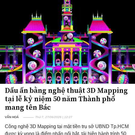
Dấu ấn bằng nghệ thuật 3D Mapping
tại lễ kỷ niệm 50 năm Thành phố
mang tên Bác
VĂN HOÁ
Thứ 7, 27/06/2026 | 12:27
Công nghệ 3D Mapping tại mặt tiền trụ sở UBND Tp.HCM
được kỳ vọng là điểm nhấn nổi bật, tái hiện hành trình 50