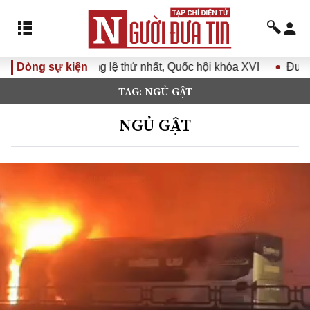
 hội khóa XVI
Dòng sự kiện
Đưa Nghị quyết Đại hội Đảng XIV vào cuộc
TAG: NGỦ GẬT
NGỦ GẬT