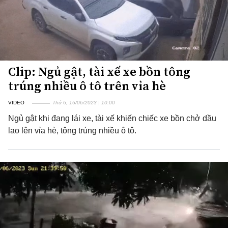
Clip: Ngủ gật, tài xế xe bồn tông
trúng nhiều ô tô trên vỉa hè
VIDEO
Thứ 6, 16/06/2023 | 10:00
Ngủ gật khi đang lái xe, tài xế khiến chiếc xe bồn chở dầu
lao lên vỉa hè, tông trúng nhiều ô tô.