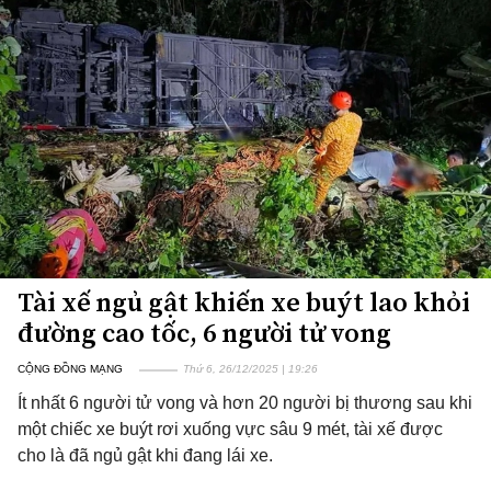
Tài xế ngủ gật khiến xe buýt lao khỏi
đường cao tốc, 6 người tử vong
CỘNG ĐỒNG MẠNG
Thứ 6, 26/12/2025 | 19:26
Ít nhất 6 người tử vong và hơn 20 người bị thương sau khi
một chiếc xe buýt rơi xuống vực sâu 9 mét, tài xế được
cho là đã ngủ gật khi đang lái xe.