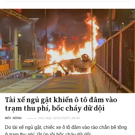
Tài xế ngủ gật khiến ô tô đâm vào
trạm thu phí, bốc cháy dữ dội
MỚI- NÓNG
Chủ nhật, 02/11/2025 | 06:00
Do tài xế ngủ gật, chiếc xe ô tô đâm vào rào chắn bê tông
ở trạm thu phí, lật úp rồi bốc cháy dữ dội.